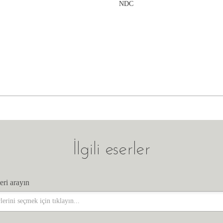
NDC
İlgili eserler
eri arayın
eri arayın