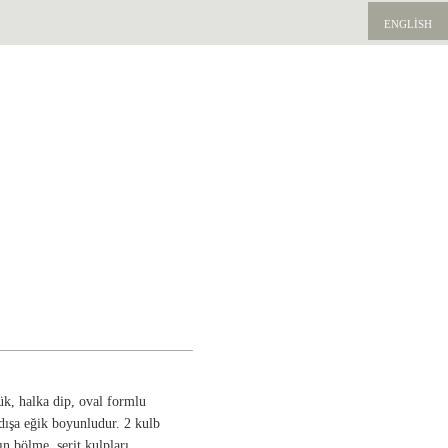
ENGLISH
ük, halka dip, oval formlu
 dışa eğik boyunludur. 2 kulb
ın bölme, şerit kulpları