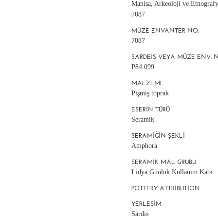
Manisa, Arkeoloji ve Etnograf
7087
MÜZE ENVANTER NO.
7087
SARDEIS VEYA MÜZE ENV. 
P84.099
MALZEME
Pişmiş toprak
ESERIN TÜRÜ
Seramik
SERAMIĞIN ŞEKLI
Amphora
SERAMIK MAL GRUBU
Lidya Günlük Kullanım Kabı
POTTERY ATTRIBUTION
YERLEŞIM
Sardis