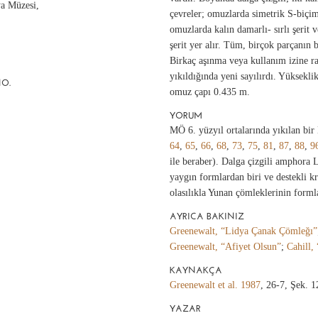
ya Müzesi,
çevreler; omuzlarda simetrik S-biçim
omuzlarda kalın damarlı- sırlı şerit 
şerit yer alır. Tüm, birçok parçanın 
Birkaç aşınma veya kullanım izine r
yıkıldığında yeni sayılırdı. Yüksekl
NO.
omuz çapı 0.435 m.
YORUM
MÖ 6. yüzyıl ortalarında yıkılan bi
64
,
65
,
66
,
68
,
73
,
75
,
81
,
87
,
88
,
9
ile beraber). Dalga çizgili amphora 
yaygın formlardan biri ve destekli k
olasılıkla Yunan çömleklerinin formla
AYRICA BAKINIZ
Greenewalt, “Lidya Çanak Çömleğı”
Greenewalt, “Afiyet Olsun”
;
Cahill,
KAYNAKÇA
Greenewalt et al. 1987
, 26-7, Şek. 1
YAZAR