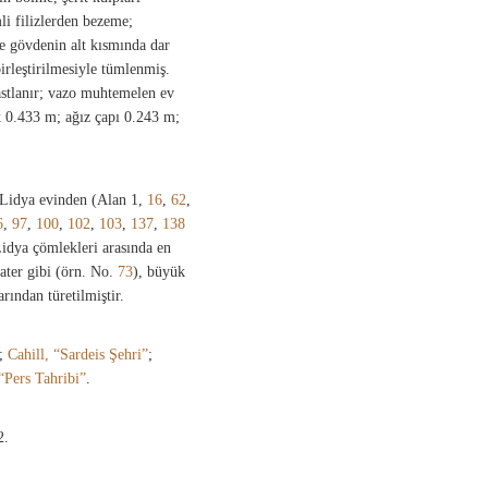
li filizlerden bezeme;
ve gövdenin alt kısmında dar
birleştirilmesiyle tümlenmiş.
astlanır; vazo muhtemelen ev
ik 0.433 m; ağız çapı 0.243 m;
r Lidya evinden (Alan 1,
16
,
62
,
6
,
97
,
100
,
102
,
103
,
137
,
138
Lidya çömlekleri arasında en
rater gibi (örn. No.
73
), büyük
rından türetilmiştir.
;
Cahill, “Sardeis Şehri”
;
 “Pers Tahribi”
.
2.