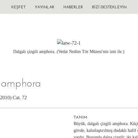
KEŞFET
YAYINLAR
HABERLER
BIZI DESTEKLEYIN
Dalgalı çizgili amphora. (Vedat Nedim Tör Müzesi'nin izni ile.)
li amphora
(2010) Cat. 72
TANIM
Büyük, dalgalı çizgili amphora. Küç
gövde, kalınlaştırılmış dudaklı hafif
vardır. Boyunda dalga çizgili; iki kal