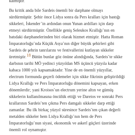
kalmıştır.
Bu kritik anda bile Sardeis önemli bir darphane olmayı
sürdürmüştür. Şehir önce Lidya sonra da Pers kralları için bastığı
sikkeleri, İskender’in ardından onun Yunan ardılları için darp
etmeyi sürdürmüştür. Özellikle geniş Seleukos Krallığı’nın en
batıdaki darphanelerinden biri olarak hizmet etmiştir. Hatta Roman
İmparatorluğu’nda Küçük Asya’nın diğer büyük şehirleri gibi
Sardeis de şehrin tanrılarını ve festivallerini kutlayan sikkeler
18
üretmiştir.
Bütün bunlar göz önüne alındığında, Sardeis’te sikke
darbının tarihi MÖ yedinci yüzyıldan MS üçüncü yüzyıla kadar
kabaca 1000 yılı kapsamaktadır. Yine de en önemli yüzyıllar,
electrum formunda geçerli ödemeler için sikke fikrinin geliştirildiği
Lidya Krallığı ve Pers İmparatorluğu dönemini kapsayan, erken
dönemlerdir; yani Kroisos’un electrum yerine altın ve gümüş
sikkelerin kullanılmasına öncülük ettiği ve Dareios ve sonraki Pers
krallarının Sardeis’ten çıkma Pers damgalı sikkeler darp ettiği
zamanlar. Bu ilk birkaç yüzyıl süresince Sardeis’ten çıkan değerli
metalden sikkeler hem Lidya Krallığı’nın hem de Pers
İmparatorluğu’nun siyasi, ekonomik ve askerî güçleri üzerinde
önemli rol oynamıştır.