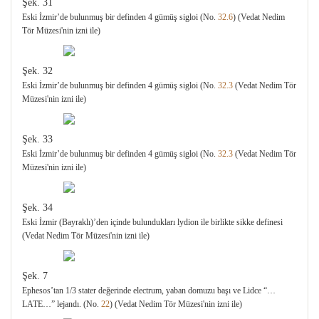
Şek. 31
Eski İzmir’de bulunmuş bir definden 4 gümüş sigloi (No.
32.6
) (Vedat Nedim
Tör Müzesi'nin izni ile)
Şek. 32
Eski İzmir’de bulunmuş bir definden 4 gümüş sigloi (No.
32.3
(Vedat Nedim Tör
Müzesi'nin izni ile)
Şek. 33
Eski İzmir’de bulunmuş bir definden 4 gümüş sigloi (No.
32.3
(Vedat Nedim Tör
Müzesi'nin izni ile)
Şek. 34
Eski İzmir (Bayraklı)’den içinde bulundukları lydion ile birlikte sikke definesi
(Vedat Nedim Tör Müzesi'nin izni ile)
Şek. 7
Ephesos’tan 1/3 stater değerinde electrum, yaban domuzu başı ve Lidce “…
LATE…” lejandı. (No.
22
) (Vedat Nedim Tör Müzesi'nin izni ile)