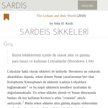
SARDIS
ENGLISH
The Lydians and their World
(2010)
KEŞFET
by John H. Kroll
YAYINLAR
SARDEIS SIKKELERI
HABERLER
Giriş
BIZI DESTEKLEYIN
Bizim bildiklerimiz içinde ilk olarak altın ve gümüş
para basan ve kullanan Lidyalılardır (Herodotos 1.94)
Lidyalılar haklı olarak sikkeleri ile ünlüydü. Herodotos’un yukarıda
aktardıkları dışında, erken dönem Yunan yazarlarından biri olan
Kolophonlu Ksenophanes de sikkenin icadının Lidyalılara
1
bağlamaktadır
ve bu tespit sikkelerin kendileri tarafından da
doğrulanmaktadır. En erken sikkeler altındı ve Yunan dünyasında
bunları ilk kez kullanan Kroisos’a atfen “croeseid” adıyla
2
anılıyordu.
Bütün erken sikkeler altın gümüş alaşımı elektrondan