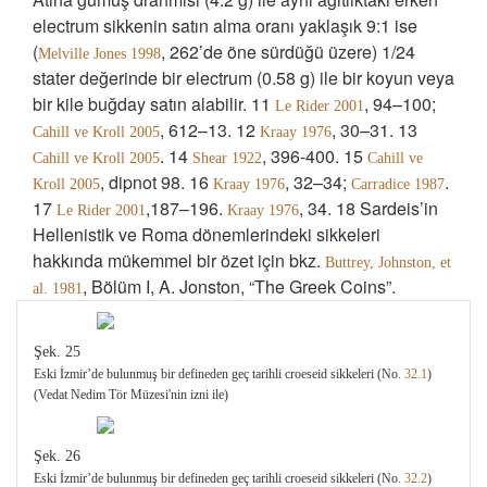
electrum sikkenin satın alma oranı yaklaşık 9:1 ise
(
, 262’de öne sürdüğü üzere) 1/24
Melville Jones 1998
stater değerinde bir electrum (0.58 g) ile bir koyun veya
bir kile buğday satın alabilir. 11
, 94–100;
Le Rider 2001
, 612–13. 12
, 30–31. 13
Cahill ve Kroll 2005
Kraay 1976
. 14
, 396-400. 15
Cahill ve Kroll 2005
Shear 1922
Cahill ve
, dipnot 98. 16
, 32–34;
.
Kroll 2005
Kraay 1976
Carradice 1987
17
,187–196.
, 34. 18 Sardeis’in
Le Rider 2001
Kraay 1976
Hellenistik ve Roma dönemlerindeki sikkeleri
hakkında mükemmel bir özet için bkz.
Buttrey, Johnston, et
, Bölüm I, A. Jonston, “The Greek Coins”.
al. 1981
Şek. 25
Eski İzmir’de bulunmuş bir defineden geç tarihli croeseid sikkeleri (No.
32.1
)
(Vedat Nedim Tör Müzesi'nin izni ile)
Şek. 26
Eski İzmir’de bulunmuş bir defineden geç tarihli croeseid sikkeleri (No.
32.2
)