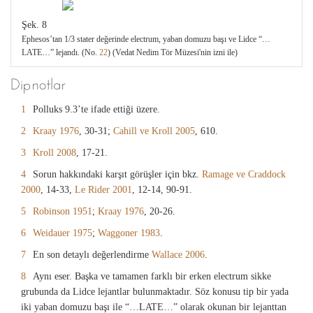
Şek. 8
Ephesos’tan 1/3 stater değerinde electrum, yaban domuzu başı ve Lidce “…
LATE…” lejandı. (No.
22
) (Vedat Nedim Tör Müzesi'nin izni ile)
Dipnotlar
1
Polluks 9.3’te ifade ettiği üzere.
2
Kraay 1976
, 30-31;
Cahill ve Kroll 2005
, 610.
3
Kroll 2008
, 17-21.
4
Sorun hakkındaki karşıt görüşler için bkz.
Ramage ve Craddock
2000
, 14-33,
Le Rider 2001
, 12-14, 90-91.
5
Robinson 1951
;
Kraay 1976
, 20-26.
6
Weidauer 1975
;
Waggoner 1983
.
7
En son detaylı değerlendirme
Wallace 2006
.
8
Aynı eser. Başka ve tamamen farklı bir erken electrum sikke
grubunda da Lidce lejantlar bulunmaktadır. Söz konusu tip bir yada
iki yaban domuzu başı ile “…LATE…” olarak okunan bir lejanttan