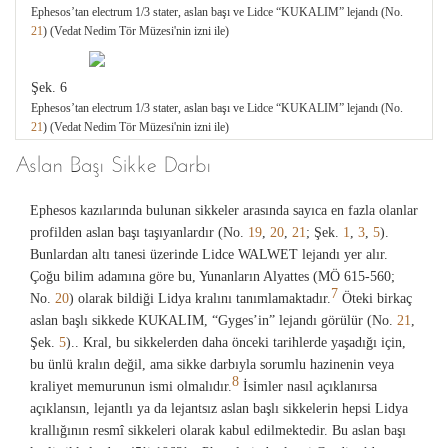
Ephesos’tan electrum 1/3 stater, aslan başı ve Lidce “KUKALIM” lejandı (No.
21
) (Vedat Nedim Tör Müzesi'nin izni ile)
Şek. 6
Ephesos’tan electrum 1/3 stater, aslan başı ve Lidce “KUKALIM” lejandı (No.
21
) (Vedat Nedim Tör Müzesi'nin izni ile)
Aslan Başı Sikke Darbı
Ephesos kazılarında bulunan sikkeler arasında sayıca en fazla olanlar
profilden aslan başı taşıyanlardır (No.
19
,
20
,
21
; Şek.
1
,
3
,
5
).
Bunlardan altı tanesi üzerinde Lidce WALWET lejandı yer alır.
Çoğu bilim adamına göre bu, Yunanların Alyattes (MÖ 615-560;
7
No.
20
) olarak bildiği Lidya kralını tanımlamaktadır.
Öteki birkaç
aslan başlı sikkede KUKALIM, “Gyges’in” lejandı görülür (No.
21
,
Şek.
5
).. Kral, bu sikkelerden daha önceki tarihlerde yaşadığı için,
bu ünlü kralın değil, ama sikke darbıyla sorumlu hazinenin veya
8
kraliyet memurunun ismi olmalıdır.
İsimler nasıl açıklanırsa
açıklansın, lejantlı ya da lejantsız aslan başlı sikkelerin hepsi Lidya
krallığının resmî sikkeleri olarak kabul edilmektedir. Bu aslan başı