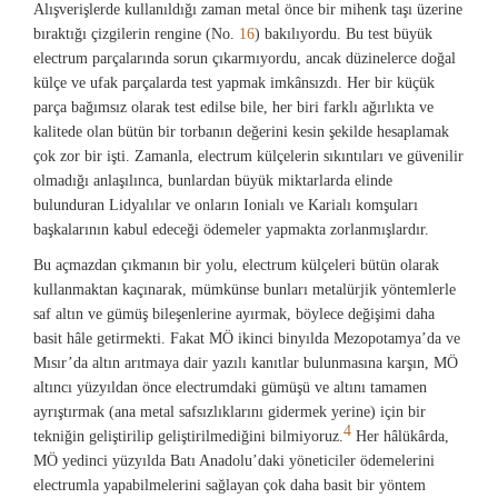
Alışverişlerde kullanıldığı zaman metal önce bir mihenk taşı üzerine
bıraktığı çizgilerin rengine (No.
16
) bakılıyordu. Bu test büyük
electrum parçalarında sorun çıkarmıyordu, ancak düzinelerce doğal
külçe ve ufak parçalarda test yapmak imkânsızdı. Her bir küçük
parça bağımsız olarak test edilse bile, her biri farklı ağırlıkta ve
kalitede olan bütün bir torbanın değerini kesin şekilde hesaplamak
çok zor bir işti. Zamanla, electrum külçelerin sıkıntıları ve güvenilir
olmadığı anlaşılınca, bunlardan büyük miktarlarda elinde
bulunduran Lidyalılar ve onların Ionialı ve Karialı komşuları
başkalarının kabul edeceği ödemeler yapmakta zorlanmışlardır.
Bu açmazdan çıkmanın bir yolu, electrum külçeleri bütün olarak
kullanmaktan kaçınarak, mümkünse bunları metalürjik yöntemlerle
saf altın ve gümüş bileşenlerine ayırmak, böylece değişimi daha
basit hâle getirmekti. Fakat MÖ ikinci binyılda Mezopotamya’da ve
Mısır’da altın arıtmaya dair yazılı kanıtlar bulunmasına karşın, MÖ
altıncı yüzyıldan önce electrumdaki gümüşü ve altını tamamen
ayrıştırmak (ana metal safsızlıklarını gidermek yerine) için bir
4
tekniğin geliştirilip geliştirilmediğini bilmiyoruz.
Her hâlükârda,
MÖ yedinci yüzyılda Batı Anadolu’daki yöneticiler ödemelerini
electrumla yapabilmelerini sağlayan çok daha basit bir yöntem