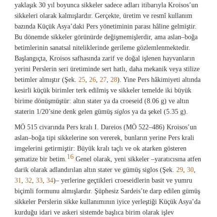
yaklaşık 30 yıl boyunca sikkeler sadece adları itibarıyla Kroisos’un
sikkeleri olarak kalmışlardır. Gerçekte, üretim ve resmî kullanım
bazında Küçük Asya’daki Pers yönetiminin parası hâline gelmiştir.
Bu dönemde sikkeler görünürde değişmemişlerdir, ama aslan–boğa
betimlerinin sanatsal niteliklerinde gerileme gözlemlenmektedir.
Başlangıçta, Kroisos safhasında zarif ve doğal işlenen hayvanların
yerini Perslerin seri üretiminde sert hatlı, daha mekanik veya stilize
betimler almıştır (Şek.
25
,
26
,
27
,
28
). Yine Pers hâkimiyeti altında
kesirli küçük birimler terk edilmiş ve sikkeler temelde iki büyük
birime dönüşmüştür: altın stater ya da croeseid (8.06 g) ve altın
staterin 1/20’sine denk gelen gümüş
siglos
ya da şekel (5.35 g).
MÖ 515 civarında Pers kralı I. Dareios (MÖ 522–486) Kroisos’un
aslan–boğa tipi sikkelerine son vererek, bunların yerine Pers krali
imgelerini getirmiştir: Büyük kralı taçlı ve ok atarken gösteren
16
şematize bir betim.
Genel olarak, yeni sikkeler –yaratıcısına atfen
darik olarak adlandırılan altın stater ve gümüş siglos (Şek.
29
,
30
,
31
,
32
,
33
,
34
)– yerlerine geçtikleri croeseidlerin basit ve yumru
biçimli formunu almışlardır. Şüphesiz Sardeis’te darp edilen gümüş
sikkeler Perslerin sikke kullanımının iyice yerleştiği Küçük Asya’da
kurduğu idari ve askeri sistemde başlıca birim olarak işlev