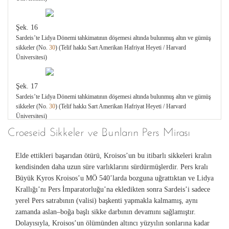
Şek. 16
Sardeis’te Lidya Dönemi tahkimatının döşemesi altında bulunmuş altın ve gümüş
sikkeler (No.
30
) (Telif hakkı Sart Amerikan Hafriyat Heyeti / Harvard
Üniversitesi)
Şek. 17
Sardeis’te Lidya Dönemi tahkimatının döşemesi altında bulunmuş altın ve gümüş
sikkeler (No.
30
) (Telif hakkı Sart Amerikan Hafriyat Heyeti / Harvard
Üniversitesi)
Croeseid Sikkeler ve Bunların Pers Mirası
Şek. 18
Elde ettikleri başarıdan ötürü, Kroisos’un bu itibarlı sikkeleri kralın
Perslerin Sardeis’in tahribi sırasında hayatını kaybetmiş birisiyle birlikte bulunan
1/24 stater değerinde gümüş sikke (No.
31
) (Telif hakkı Sart Amerikan Hafriyat
kendisinden daha uzun süre varlıklarını sürdürmüşlerdir. Pers kralı
Heyeti / Harvard Üniversitesi)
Büyük Kyros Kroisos’u MÖ 540’larda bozguna uğrattıktan ve Lidya
Krallığı’nı Pers İmparatorluğu’na ekledikten sonra Sardeis’i sadece
yerel Pers satrabının (valisi) başkenti yapmakla kalmamış, aynı
zamanda aslan–boğa başlı sikke darbının devamını sağlamıştır.
Dolayısıyla, Kroisos’un ölümünden altıncı yüzyılın sonlarına kadar