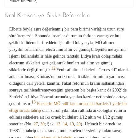
Müzesi'nin izni ile)
Kral Kroisos ve Sikke Reformları
Elbette böyle aşırı değerlenmiş bir para birimi varlığını uzun süre
sürdüremezdi. Sonunda insanlar durumun farkına varmış ve bu
şekildeki ödemeleri reddetmişlerdir. Dolayısıyla, MÖ altıncı
yüzyılın ortalarında, electrumu altın ve gümüş bileşenlerine ayırma
işlemi kullanılabilir hâle gelince tahttaki Lidya kralı dolaşımdaki
electrum sikkeleri geri çağırarak bunları saf altın ve gümüş
12
sikkelerle değiştirmiştir.
Yeni saf altın sikkelerin “croeseid” olarak
adlandırılması, Kroisos’un bu iki metalli sikke biriminin yaratıcısı
olduğuna dair yeterli kanıttır. Fakat reformun kralın saltanatından
sonraya tarihlendiremeyeceğini gösteren bir başka kanıt da 2002’de
Sardeis’in Lidya Dönemi surunda yapılan kazılar neticesinde ortaya
13
çıkarılmıştır.
Perslerin MÖ 540’ların ortasında Sardeis’i yerle bir
ettiği sırada tahrip
olan surun yıkıntıları altında arkeologlar reform
edilmiş sikkelere ait iki örnek buldular: 1/12 altın ve 1/12 gümüş
staterler (No.
27
,
30
; Şek.
13
,
14
,
19
,
20
). Üçüncü bir örnek ise
1988’de, tahrip tabakasında, muhtemelen Perslerle yapılan savaş
sırasında ölen
bir askere ait iskeletin
yanında bulunmuştur.