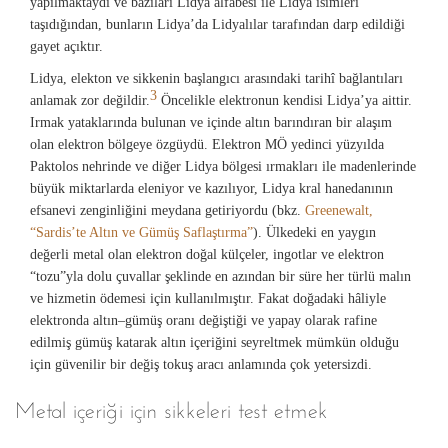
yapılmaktaydı ve bazıları Lidya alfabesi ile Lidya isimleri
taşıdığından, bunların Lidya’da Lidyalılar tarafından darp edildiği
gayet açıktır.
Lidya, elekton ve sikkenin başlangıcı arasındaki tarihî bağlantıları
3
anlamak zor değildir.
Öncelikle elektronun kendisi Lidya’ya aittir.
Irmak yataklarında bulunan ve içinde altın barındıran bir alaşım
olan elektron bölgeye özgüydü. Elektron MÖ yedinci yüzyılda
Paktolos nehrinde ve diğer Lidya bölgesi ırmakları ile madenlerinde
büyük miktarlarda eleniyor ve kazılıyor, Lidya kral hanedanının
efsanevi zenginliğini meydana getiriyordu (bkz.
Greenewalt,
“Sardis’te Altın ve Gümüş Saflaştırma”
). Ülkedeki en yaygın
değerli metal olan elektron doğal külçeler, ingotlar ve elektron
“tozu”yla dolu çuvallar şeklinde en azından bir süre her türlü malın
ve hizmetin ödemesi için kullanılmıştır. Fakat doğadaki hâliyle
elektronda altın–gümüş oranı değiştiği ve yapay olarak rafine
edilmiş gümüş katarak altın içeriğini seyreltmek mümkün olduğu
için güvenilir bir değiş tokuş aracı anlamında çok yetersizdi.
Metal içeriği için sikkeleri test etmek