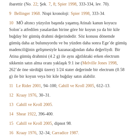
ibarettir (No.
22
; Şek.
7
,
8
;
Spier 1998
, 333-334, lev. 70).
9
Bellinger 1968
. Nispi kronoloji:
Spier 1998
, 333-34.
10
MÖ altıncı yüzyılın başında yaşamış Atinalı kanun koyucu
Solon’a atfedilen yasalardan birine göre bir koyun ya da bir kile
buğday bir gümüş drahmi değerindedir. Söz konusu dönemde
gümüş daha az bulunuyordu ve bu yüzden daha sonra Ege’de gümüş
madenciliğinin gelişmesiyle kazanacağından daha değerliydi. Bir
Atina gümüş drahmisi (4.2 g) ile aynı ağıtlıktaki erken electrum
sikkenin satın alma oranı yaklaşık 9:1 ise (
Melville Jones 1998
,
262’de öne sürdüğü üzere) 1/24 stater değerinde bir electrum (0.58
g) ile bir koyun veya bir kile buğday satın alabilir.
11
Le Rider 2001
, 94–100;
Cahill ve Kroll 2005
, 612–13.
12
Kraay 1976
, 30–31.
13
Cahill ve Kroll 2005
.
14
Shear 1922
, 396-400.
15
Cahill ve Kroll 2005
, dipnot 98.
16
Kraay 1976
, 32–34;
Carradice 1987
.