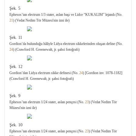
Şek. 5
Ephesos’tan electrum 1/3 stater, aslan başı ve Lidce “KUKALIM” lejandı (No.
21
) (Vedat Nedim Tör Müzesi'nin izni ile)
Şek. 11
Gordion’da bulunduğu hâliyle Lidya electrum sikkelerinden oluşan define (No.
24
) (Crawford H. Greenewalt, jr. şahsi fotoğrafı)
Şek. 12
Gordion’dan Lidya electrum sikke definesi (No.
24
) [Gordion inv. 1078-1182]
(Crawford H. Greenewalt, jr. şahsi fotoğrafı)
Şek. 9
Ephesos’tan electrum 1/24 stater, aslan pençesi (No.
23
) (Vedat Nedim Tör
Müzesi'nin izni ile)
Şek. 10
Ephesos’tan electrum 1/24 stater, aslan pençesi (No.
23
) (Vedat Nedim Tör