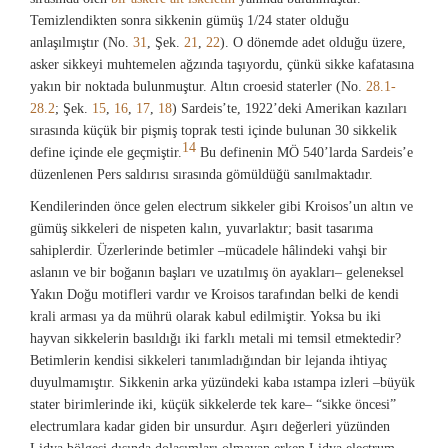
Temizlendikten sonra sikkenin gümüş 1/24 stater olduğu
anlaşılmıştır (No.
31
, Şek.
21
,
22
). O dönemde adet olduğu üzere,
asker sikkeyi muhtemelen ağzında taşıyordu, çünkü sikke kafatasına
yakın bir noktada bulunmuştur. Altın croesid staterler (No.
28.1-
28.2
; Şek.
15
,
16
,
17
,
18
) Sardeis’te, 1922’deki Amerikan kazıları
sırasında küçük bir pişmiş toprak testi içinde bulunan 30 sikkelik
14
define içinde ele geçmiştir.
Bu definenin MÖ 540’larda Sardeis’e
düzenlenen Pers saldırısı sırasında gömüldüğü sanılmaktadır.
Kendilerinden önce gelen electrum sikkeler gibi Kroisos’un altın ve
gümüş sikkeleri de nispeten kalın, yuvarlaktır; basit tasarıma
sahiplerdir. Üzerlerinde betimler –mücadele hâlindeki vahşi bir
aslanın ve bir boğanın başları ve uzatılmış ön ayakları– geleneksel
Yakın Doğu motifleri vardır ve Kroisos tarafından belki de kendi
krali arması ya da mührü olarak kabul edilmiştir. Yoksa bu iki
hayvan sikkelerin basıldığı iki farklı metali mi temsil etmektedir?
Betimlerin kendisi sikkeleri tanımladığından bir lejanda ihtiyaç
duyulmamıştır. Sikkenin arka yüzündeki kaba ıstampa izleri –büyük
stater birimlerinde iki, küçük sikkelerde tek kare– “sikke öncesi”
electrumlara kadar giden bir unsurdur. Aşırı değerleri yüzünden