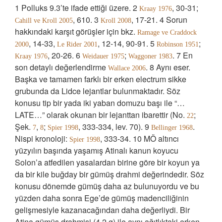
1 Polluks 9.3’te ifade ettiği üzere. 2
, 30-31;
Kraay 1976
, 610. 3
, 17-21. 4 Sorun
Cahill ve Kroll 2005
Kroll 2008
hakkındaki karşıt görüşler için bkz.
Ramage ve Craddock
, 14-33,
, 12-14, 90-91. 5
;
2000
Le Rider 2001
Robinson 1951
, 20-26. 6
;
. 7 En
Kraay 1976
Weidauer 1975
Waggoner 1983
son detaylı değerlendirme
. 8 Aynı eser.
Wallace 2006
Başka ve tamamen farklı bir erken electrum sikke
grubunda da Lidce lejantlar bulunmaktadır. Söz
konusu tip bir yada iki yaban domuzu başı ile “…
LATE…” olarak okunan bir lejanttan ibarettir (No.
;
22
Şek.
,
;
, 333-334, lev. 70). 9
.
7
8
Spier 1998
Bellinger 1968
Nispi kronoloji:
, 333-34. 10 MÖ altıncı
Spier 1998
yüzyılın başında yaşamış Atinalı kanun koyucu
Solon’a atfedilen yasalardan birine göre bir koyun ya
da bir kile buğday bir gümüş drahmi değerindedir. Söz
konusu dönemde gümüş daha az bulunuyordu ve bu
yüzden daha sonra Ege’de gümüş madenciliğinin
gelişmesiyle kazanacağından daha değerliydi. Bir
Atina gümüş drahmisi (4.2 g) ile aynı ağıtlıktaki erken