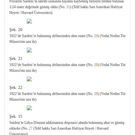
Perslerin Sardeis’in tahribi sırasında hayatını kaybetmiş birisiyle birlikte bulunan
1/24 stater değerinde gümüş sikke (No.
31
) (Telif hakkı Sart Amerikan Hafriyat
Heyeti / Harvard Üniversitesi)
Şek. 20
1922’de Sardeis’te bulunmuş definesinden altın stater (No.
28
) (Vedat Nedim Tör
Müzesi'nin izni ile)
Şek. 21
1922’de Sardeis’te bulunmuş definesinden altın stater (No.
28
) (Vedat Nedim Tör
Müzesi'nin izni ile)
Şek. 22
1922’de Sardeis’te bulunmuş definesinden altın stater (No.
28
) (Vedat Nedim Tör
Müzesi'nin izni ile)
Şek. 15
Sardeis’te Lidya Dönemi tahkimatının döşemesi altında bulunmuş altın ve gümüş
sikkeler (No.
27
(Telif hakkı Sart Amerikan Hafriyat Heyeti / Harvard
Üniversitesi)