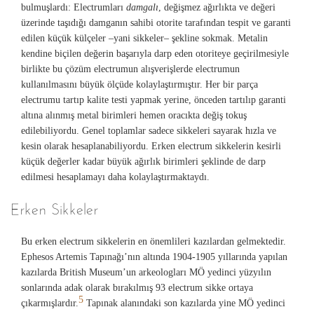
bulmuşlardı: Electrumları
damgalı
, değişmez ağırlıkta ve değeri
üzerinde taşıdığı damganın sahibi otorite tarafından tespit ve garanti
edilen küçük külçeler –yani sikkeler– şekline sokmak. Metalin
kendine biçilen değerin başarıyla darp eden otoriteye geçirilmesiyle
birlikte bu çözüm electrumun alışverişlerde electrumun
kullanılmasını büyük ölçüde kolaylaştırmıştır. Her bir parça
electrumu tartıp kalite testi yapmak yerine, önceden tartılıp garanti
altına alınmış metal birimleri hemen oracıkta değiş tokuş
edilebiliyordu. Genel toplamlar sadece sikkeleri sayarak hızla ve
kesin olarak hesaplanabiliyordu. Erken electrum sikkelerin kesirli
küçük değerler kadar büyük ağırlık birimleri şeklinde de darp
edilmesi hesaplamayı daha kolaylaştırmaktaydı.
Erken Sikkeler
Bu erken electrum sikkelerin en önemlileri kazılardan gelmektedir.
Ephesos Artemis Tapınağı’nın altında 1904-1905 yıllarında yapılan
kazılarda British Museum’un arkeologları MÖ yedinci yüzyılın
sonlarında adak olarak bırakılmış 93 electrum sikke ortaya
5
çıkarmışlardır.
Tapınak alanındaki son kazılarda yine MÖ yedinci