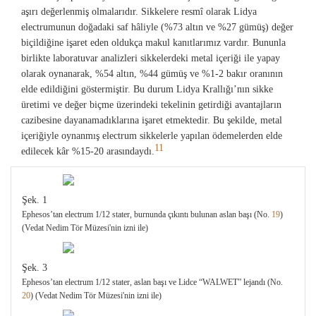
aşırı değerlenmiş olmalarıdır. Sikkelere resmî olarak Lidya
electrumunun doğadaki saf hâliyle (%73 altın ve %27 gümüş) değer
biçildiğine işaret eden oldukça makul kanıtlarımız vardır. Bununla
birlikte laboratuvar analizleri sikkelerdeki metal içeriği ile yapay
olarak oynanarak, %54 altın, %44 gümüş ve %1-2 bakır oranının
elde edildiğini göstermiştir. Bu durum Lidya Krallığı’nın sikke
üretimi ve değer biçme üzerindeki tekelinin getirdiği avantajların
cazibesine dayanamadıklarına işaret etmektedir. Bu şekilde, metal
içeriğiyle oynanmış electrum sikkelerle yapılan ödemelerden elde
11
edilecek kâr %15-20 arasındaydı.
Şek. 1
Ephesos’tan electrum 1/12 stater, burnunda çıkıntı bulunan aslan başı (No.
19
)
(Vedat Nedim Tör Müzesi'nin izni ile)
Şek. 3
Ephesos’tan electrum 1/12 stater, aslan başı ve Lidce “WALWET” lejandı (No.
20
) (Vedat Nedim Tör Müzesi'nin izni ile)