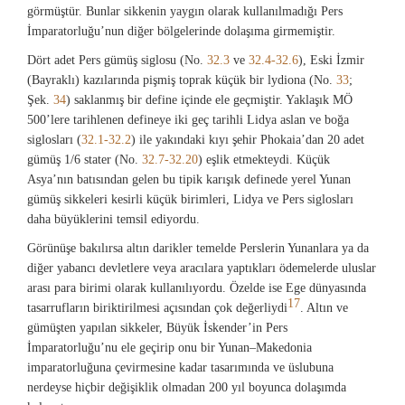
görmüştür. Bunlar sikkenin yaygın olarak kullanılmadığı Pers
İmparatorluğu’nun diğer bölgelerinde dolaşıma girmemiştir.
Dört adet Pers gümüş siglosu (No.
32.3
ve
32.4-32.6
), Eski İzmir
(Bayraklı) kazılarında pişmiş toprak küçük bir lydiona (No.
33
;
Şek.
34
) saklanmış bir define içinde ele geçmiştir. Yaklaşık MÖ
500’lere tarihlenen defineye iki geç tarihli Lidya aslan ve boğa
siglosları (
32.1-32.2
) ile yakındaki kıyı şehir Phokaia’dan 20 adet
gümüş 1/6 stater (No.
32.7-32.20
) eşlik etmekteydi. Küçük
Asya’nın batısından gelen bu tipik karışık definede yerel Yunan
gümüş sikkeleri kesirli küçük birimleri, Lidya ve Pers siglosları
daha büyüklerini temsil ediyordu.
Görünüşe bakılırsa altın darikler temelde Perslerin Yunanlara ya da
diğer yabancı devletlere veya aracılara yaptıkları ödemelerde uluslar
arası para birimi olarak kullanılıyordu. Özelde ise Ege dünyasında
17
tasarrufların biriktirilmesi açısından çok değerliydi
. Altın ve
gümüşten yapılan sikkeler, Büyük İskender’in Pers
İmparatorluğu’nu ele geçirip onu bir Yunan–Makedonia
imparatorluğuna çevirmesine kadar tasarımında ve üslubuna
nerdeyse hiçbir değişiklik olmadan 200 yıl boyunca dolaşımda