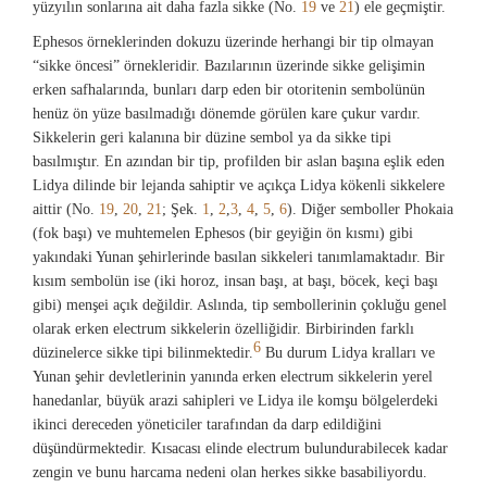
yüzyılın sonlarına ait daha fazla sikke (No.
19
ve
21
) ele geçmiştir.
Ephesos örneklerinden dokuzu üzerinde herhangi bir tip olmayan
“sikke öncesi” örnekleridir. Bazılarının üzerinde sikke gelişimin
erken safhalarında, bunları darp eden bir otoritenin sembolünün
henüz ön yüze basılmadığı dönemde görülen kare çukur vardır.
Sikkelerin geri kalanına bir düzine sembol ya da sikke tipi
basılmıştır. En azından bir tip, profilden bir aslan başına eşlik eden
Lidya dilinde bir lejanda sahiptir ve açıkça Lidya kökenli sikkelere
aittir (No.
19
,
20
,
21
; Şek.
1
,
2
,
3
,
4
,
5
,
6
). Diğer semboller Phokaia
(fok başı) ve muhtemelen Ephesos (bir geyiğin ön kısmı) gibi
yakındaki Yunan şehirlerinde basılan sikkeleri tanımlamaktadır. Bir
kısım sembolün ise (iki horoz, insan başı, at başı, böcek, keçi başı
gibi) menşei açık değildir. Aslında, tip sembollerinin çokluğu genel
olarak erken electrum sikkelerin özelliğidir. Birbirinden farklı
6
düzinelerce sikke tipi bilinmektedir.
Bu durum Lidya kralları ve
Yunan şehir devletlerinin yanında erken electrum sikkelerin yerel
hanedanlar, büyük arazi sahipleri ve Lidya ile komşu bölgelerdeki
ikinci dereceden yöneticiler tarafından da darp edildiğini
düşündürmektedir. Kısacası elinde electrum bulundurabilecek kadar
zengin ve bunu harcama nedeni olan herkes sikke basabiliyordu.