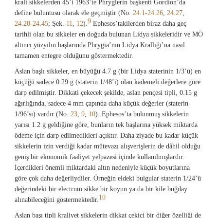
krali sikkelerden 45’i 1963’te Phryglerin başkenti Gordion’da
define buluntusu olarak ele geçmiştir (No.
24.1-24.26
,
24.27
,
9
24.28-24.45
; Şek.
11
,
12
).
Ephesos’takilerden biraz daha geç
tarihli olan bu sikkeler en doğuda bulunan Lidya sikkeleridir ve MÖ
altıncı yüzyılın başlarında Phrygia’nın Lidya Krallığı’na nasıl
tamamen entegre olduğunu göstermektedir.
Aslan başlı sikkeler, en büyüğü 4.7 g (bir Lidya staterinin 1/3’ü) en
küçüğü sadece 0.29 g (staterin 1/48’i) olan kademeli değerlere göre
darp edilmiştir. Dikkati çekecek şekilde, aslan pençesi tipli, 0.15 g
ağırlığında, sadece 4 mm çapında daha küçük değerler (staterin
1/96’sı) vardır (No.
23
,
9
,
10
). Ephesos’ta bulunmuş sikkelerin
yarısı 1.2 g geldiğine göre, bunların tek başlarına yüksek miktarda
ödeme için darp edilmedikleri açıktır. Daha ziyade bu kadar küçük
sikkelerin izin verdiği kadar mütevazı alışverişlerin de dâhil olduğu
geniş bir ekonomik faaliyet yelpazesi içinde kullanılmışlardır.
İçerdikleri önemli miktardaki altın nedeniyle küçük boyutlarına
göre çok daha değerliydiler. Örneğin eldeki bulgular staterin 1/24’ü
değerindeki bir electrum sikke bir koyun ya da bir kile buğday
10
alınabileceğini göstermektedir.
Aslan başı tipli kraliyet sikkelerin dikkat çekici bir diğer özelliği de