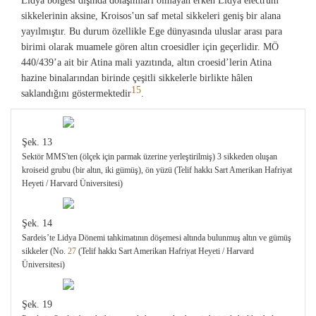
Lidya bölgesi dışında dolaşımları olmayan erken Lidya electrum
sikkelerinin aksine, Kroisos’un saf metal sikkeleri geniş bir alana
yayılmıştır. Bu durum özellikle Ege dünyasında uluslar arası para
birimi olarak muamele gören altın croesidler için geçerlidir. MÖ
440/439’a ait bir Atina mali yazıtında, altın croesid’lerin Atina
hazine binalarından birinde çeşitli sikkelerle birlikte hâlen
15
saklandığını göstermektedir
.
Şek. 13
Sektör MMS'ten (ölçek için parmak üzerine yerleştirilmiş) 3 sikkeden oluşan
kroiseid grubu (bir altın, iki gümüş), ön yüzü (Telif hakkı Sart Amerikan Hafriyat
Heyeti / Harvard Üniversitesi)
Şek. 14
Sardeis’te Lidya Dönemi tahkimatının döşemesi altında bulunmuş altın ve gümüş
sikkeler (No.
27
(Telif hakkı Sart Amerikan Hafriyat Heyeti / Harvard
Üniversitesi)
Şek. 19