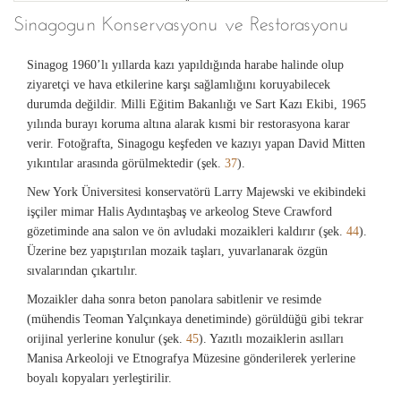
Amerikan Hafriyat Heyeti / Harvard Üniversitesi)
Sinagogun Konservasyonu ve Restorasyonu
Şek. 42
Sinagog 1960’lı yıllarda kazı yapıldığında harabe halinde olup
Bilinmeyen bir Anadolu dilindeki yazıt, Sinagog'da devşirme olarak kullanılmıştır,
ziyaretçi ve hava etkilerine karşı sağlamlığını koruyabilecek
1963'te bulunduğu şekli ile. (Telif hakkı Sart Amerikan Hafriyat Heyeti / Harvard
durumda değildir. Milli Eğitim Bakanlığı ve Sart Kazı Ekibi, 1965
Üniversitesi)
yılında burayı koruma altına alarak kısmi bir restorasyona karar
verir. Fotoğrafta, Sinagogu keşfeden ve kazıyı yapan David Mitten
Şek. 43
yıkıntılar arasında görülmektedir (şek.
37
).
Aslanlar. (Telif hakkı Sart Amerikan Hafriyat Heyeti / Harvard Üniversitesi)
New York Üniversitesi konservatörü Larry Majewski ve ekibindeki
işçiler mimar Halis Aydıntaşbaş ve arkeolog Steve Crawford
gözetiminde ana salon ve ön avludaki mozaikleri kaldırır (şek.
44
).
Üzerine bez yapıştırılan mozaik taşları, yuvarlanarak özgün
sıvalarından çıkartılır.
Mozaikler daha sonra beton panolara sabitlenir ve resimde
(mühendis Teoman Yalçınkaya denetiminde) görüldüğü gibi tekrar
orijinal yerlerine konulur (şek.
45
). Yazıtlı mozaiklerin asılları
Manisa Arkeoloji ve Etnografya Müzesine gönderilerek yerlerine
boyalı kopyaları yerleştirilir.