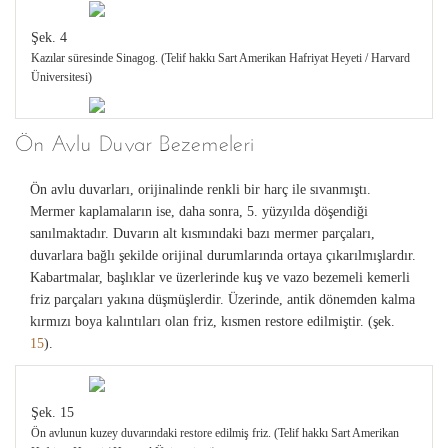
Şek. 4
Kazılar süresinde Sinagog. (Telif hakkı Sart Amerikan Hafriyat Heyeti / Harvard
Üniversitesi)
Şek. 5
Ön Avlu Duvar Bezemeleri
Sinagog'un durum planı. (Telif hakkı Sart Amerikan Hafriyat Heyeti / Harvard
Üniversitesi)
Ön avlu duvarları, orijinalinde renkli bir harç ile sıvanmıştı.
Mermer kaplamaların ise, daha sonra, 5. yüzyılda döşendiği
Şek. 6
sanılmaktadır. Duvarın alt kısmındaki bazı mermer parçaları,
Sinagog'un korunagelmiş planı. (Telif hakkı Sart Amerikan Hafriyat Heyeti /
duvarlara bağlı şekilde orijinal durumlarında ortaya çıkarılmışlardır.
Harvard Üniversitesi)
Kabartmalar, başlıklar ve üzerlerinde kuş ve vazo bezemeli kemerli
friz parçaları yakına düşmüşlerdir. Üzerinde, antik dönemden kalma
kırmızı boya kalıntıları olan friz, kısmen restore edilmiştir. (şek.
Şek. 7
15
).
Sinagog'un izometrik restorasyon çizimi. (Telif hakkı Sart Amerikan Hafriyat
Heyeti / Harvard Üniversitesi)
Şek. 15
Şek. 8
Ön avlunun kuzey duvarındaki restore edilmiş friz. (Telif hakkı Sart Amerikan
Sinagog'un kesiti. (Telif hakkı Sart Amerikan Hafriyat Heyeti / Harvard