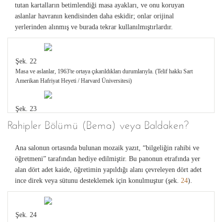
tutan kartalların betimlendiği masa ayakları, ve onu koruyan
aslanlar havranın kendisinden daha eskidir; onlar orijinal
yerlerinden alınmış ve burada tekrar kullanılmıştırlardır.
Şek. 22
Masa ve aslanlar, 1963'te ortaya çıkarıldıkları durumlarıyla. (Telif hakkı Sart
Amerikan Hafriyat Heyeti / Harvard Üniversitesi)
Şek. 23
Masa ve aslanlar, restorasyondan sonra. (Telif hakkı Sart Amerikan Hafriyat
Rahipler Bölümü (Bema) veya Baldaken?
Heyeti / Harvard Üniversitesi)
Ana salonun ortasında bulunan mozaik yazıt, “bilgeliğin rahibi ve
öğretmeni” tarafından hediye edilmiştir. Bu panonun etrafında yer
alan dört adet kaide, öğretimin yapıldığı alanı çevreleyen dört adet
ince direk veya sütunu desteklemek için konulmuştur (şek.
24
).
Şek. 24