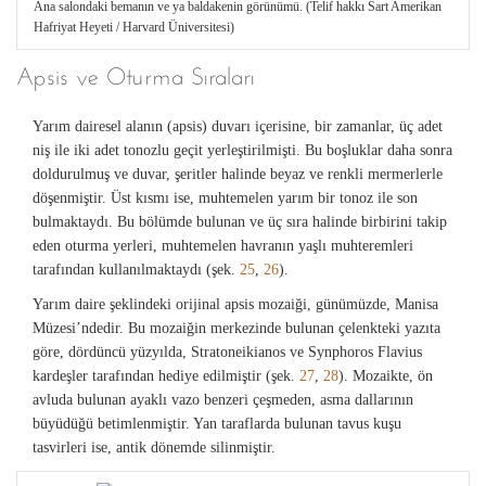
Ana salondaki bemanın ve ya baldakenin görünümü. (Telif hakkı Sart Amerikan
Hafriyat Heyeti / Harvard Üniversitesi)
Apsis ve Oturma Sıraları
Yarım dairesel alanın (apsis) duvarı içerisine, bir zamanlar, üç adet
niş ile iki adet tonozlu geçit yerleştirilmişti. Bu boşluklar daha sonra
doldurulmuş ve duvar, şeritler halinde beyaz ve renkli mermerlerle
döşenmiştir. Üst kısmı ise, muhtemelen yarım bir tonoz ile son
bulmaktaydı. Bu bölümde bulunan ve üç sıra halinde birbirini takip
eden oturma yerleri, muhtemelen havranın yaşlı muhteremleri
tarafından kullanılmaktaydı (şek.
25
,
26
).
Yarım daire şeklindeki orijinal apsis mozaiği, günümüzde, Manisa
Müzesi’ndedir. Bu mozaiğin merkezinde bulunan çelenkteki yazıta
göre, dördüncü yüzyılda, Stratoneikianos ve Synphoros Flavius
kardeşler tarafından hediye edilmiştir (şek.
27
,
28
). Mozaikte, ön
avluda bulunan ayaklı vazo benzeri çeşmeden, asma dallarının
büyüdüğü betimlenmiştir. Yan taraflarda bulunan tavus kuşu
tasvirleri ise, antik dönemde silinmiştir.