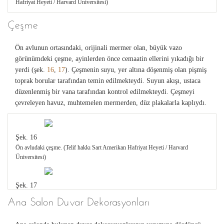
Hafriyat Heyeti / Harvard Üniversitesi)
Üniversitesi)
Çeşme
Şek. 9
Sinagog'un modeli. (Telif hakkı Sart Amerikan Hafriyat Heyeti / Harvard
Ön avlunun ortasındaki, orijinali mermer olan, büyük vazo
Üniversitesi)
görünümdeki çeşme, ayinlerden önce cemaatin ellerini yıkadığı bir
yerdi (şek.
16
,
17
). Çeşmenin suyu, yer altına döşenmiş olan pişmiş
toprak borular tarafından temin edilmekteydi. Suyun akışı, ustaca
Şek. 10
düzenlenmiş bir vana tarafından kontrol edilmekteydi. Çeşmeyi
Sinagog ve Hamam-Gymnasium Kompleksi‘nin havadan görünümü. (Telif hakkı
çevreleyen havuz, muhtemelen mermerden, düz plakalarla kaplıydı.
Sart Amerikan Hafriyat Heyeti / Harvard Üniversitesi)
Şek. 11
Şek. 16
Sinagog'un ön avlusunun görünümü. (Telif hakkı Sart Amerikan Hafriyat Heyeti /
Ön avludaki çeşme. (Telif hakkı Sart Amerikan Hafriyat Heyeti / Harvard
Harvard Üniversitesi)
Üniversitesi)
Şek. 12
Şek. 17
Ön Avlu'nun rekonstrüksiyon çizimi. (Telif hakkı Sart Amerikan Hafriyat Heyeti /
Çeşmenin restorasyonu. (Telif hakkı Sart Amerikan Hafriyat Heyeti / Harvard
Ana Salon Duvar Dekorasyonları
Harvard Üniversitesi)
Üniversitesi)