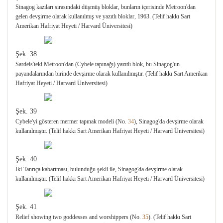
Sinagog kazıları sırasındaki düşmüş bloklar, bunların içerisinde Metroon'dan
gelen devşirme olarak kullanılmış ve yazıtlı bloklar, 1963. (Telif hakkı Sart
Amerikan Hafriyat Heyeti / Harvard Üniversitesi)
Şek. 38
Sardeis'teki Metroon'dan (Cybele tapınağı) yazıtlı blok, bu Sinagog'un
payandalarından birinde devşirme olarak kullanılmıştır. (Telif hakkı Sart Amerikan
Hafriyat Heyeti / Harvard Üniversitesi)
Şek. 39
Cybele'yi gösteren mermer tapınak modeli (No.
34
), Sinagog'da devşirme olarak
kullanılmıştır. (Telif hakkı Sart Amerikan Hafriyat Heyeti / Harvard Üniversitesi)
Şek. 40
İki Tanrıça kabartması, bulunduğu şekli ile, Sinagog'da devşirme olarak
kullanılmıştır. (Telif hakkı Sart Amerikan Hafriyat Heyeti / Harvard Üniversitesi)
Şek. 41
Relief showing two goddesses and worshippers (No.
35
). (Telif hakkı Sart