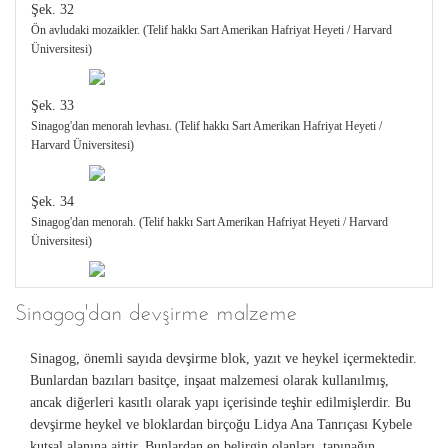
Şek. 32
Ön avludaki mozaikler. (Telif hakkı Sart Amerikan Hafriyat Heyeti / Harvard
Üniversitesi)
Şek. 33
Sinagog'dan menorah levhası. (Telif hakkı Sart Amerikan Hafriyat Heyeti /
Harvard Üniversitesi)
Şek. 34
Sinagog'dan menorah. (Telif hakkı Sart Amerikan Hafriyat Heyeti / Harvard
Üniversitesi)
Şek. 35
Sinagog'dan devşirme malzeme
Sinagog'dan menorahın çizimi. (Telif hakkı Sart Amerikan Hafriyat Heyeti /
Harvard Üniversitesi)
Sinagog, önemli sayıda devşirme blok, yazıt ve heykel içermektedir.
Bunlardan bazıları basitçe, inşaat malzemesi olarak kullanılmış,
ancak diğerleri kasıtlı olarak yapı içerisinde teşhir edilmişlerdir. Bu
devşirme heykel ve bloklardan birçoğu Lidya Ana Tanrıçası Kybele
kutsal alanına aittir. Bunlardan en belirgin olanları, tapınağın