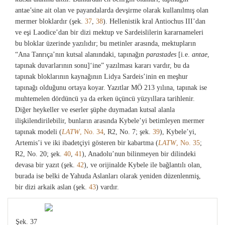
antae’sine ait olan ve payandalarda devşirme olarak kullanılmış olan
mermer bloklardır (şek.
37
,
38
). Hellenistik kral Antiochus III’dan
ve eşi Laodice’dan bir dizi mektup ve Sardeislilerin kararnameleri
bu bloklar üzerinde yazılıdır; bu metinler arasında, mektupların
“Ana Tanrıça’nın kutsal alanındaki, tapınağın
parastades
[i.e.
antae
,
tapınak duvarlarının sonu]‘ine” yazılması kararı vardır, bu da
tapınak bloklarının kaynağının Lidya Sardeis’inin en meşhur
tapınağı olduğunu ortaya koyar. Yazıtlar MÖ 213 yılına, tapınak ise
muhtemelen dördüncü ya da erken üçüncü yüzyıllara tarihlenir.
Diğer heykeller ve eserler şüphe duymadan kutsal alanla
ilişkilendirilebilir, bunların arasında Kybele’yi betimleyen mermer
tapınak modeli (
LATW
, No. 34
, R2, No. 7; şek.
39
), Kybele’yi,
Artemis’i ve iki ibadetçiyi gösteren bir kabartma (
LATW
, No. 35
;
R2, No. 20; şek.
40
,
41
), Anadolu’nun bilinmeyen bir dilindeki
devasa bir yazıt (şek.
42
), ve orijinalde Kybele ile bağlantılı olan,
burada ise belki de Yahuda Aslanları olarak yeniden düzenlenmiş,
bir dizi arkaik aslan (şek.
43
) vardır.
Şek. 37