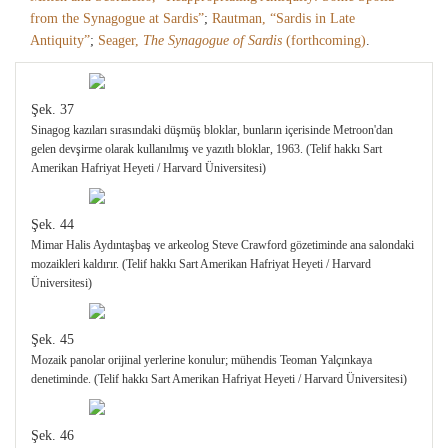
from the Synagogue at Sardis”
;
Rautman, “Sardis in Late
Antiquity”
;
Seager,
The Synagogue of Sardis
(forthcoming)
.
Şek. 37
Sinagog kazıları sırasındaki düşmüş bloklar, bunların içerisinde Metroon'dan
gelen devşirme olarak kullanılmış ve yazıtlı bloklar, 1963. (Telif hakkı Sart
Amerikan Hafriyat Heyeti / Harvard Üniversitesi)
Şek. 44
Mimar Halis Aydıntaşbaş ve arkeolog Steve Crawford gözetiminde ana salondaki
mozaikleri kaldırır. (Telif hakkı Sart Amerikan Hafriyat Heyeti / Harvard
Üniversitesi)
Şek. 45
Mozaik panolar orijinal yerlerine konulur; mühendis Teoman Yalçınkaya
denetiminde. (Telif hakkı Sart Amerikan Hafriyat Heyeti / Harvard Üniversitesi)
Şek. 46