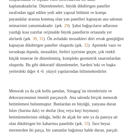
kaplamaktadırlar. Düzenlemeleri, büyük dikdörtgen paneller
tarafından işgal edilen yedi adet yapısal bölümü ve komşu
payandalar arasına konmuş olan yan panelleri kapsayan ana salonun
mimarisini yansıtmaktadır. (şek.
29
). Şahsi bağışcıların adlarının
yazdığı kısa yazıtlar orijinalde büyük panellerin ortasında yer
alırlardı (şek.
30
,
31
). Ön avludaki mozaikleri dört revak genişliğini
kapsayan dikdörtgen paneller oluşurdu (şek.
32
). Apsisteki vazo ve
tavuskuşu dışında, mozaikler, birbiri içerisine geçen, çok renkli
küçük tesserae ile düzenlenmiş, kompleks geometrik tasarımlardan
oluşurdu. Bu gibi dekoratif düzenlemeler, Sardeis’teki ve başka
yerlerdeki diğer 4.-6. yüzyıl yapılarından bilinmektedirler.
Menorah ya da çok kollu şamdan, Sinagog’un törenlerinin ve
dekorasyonunun önemli parçasıydı. Ana salonda birçok menorah
betimlemesi bulunmuştur. Bunlardan en büyüğü, yanyana duran
lulav (hurma dalı) ve shofar (koç veya keçi boynuzu)
betimlemelerinin olduğu, belki de alçak bir sete ya da panoya ait
olan dikdörtgen bir kabartma panelidir (şek.
33
). İnce beyaz
mermerden iki parça, bir zamanlar bağımsız halde duran, parçalı