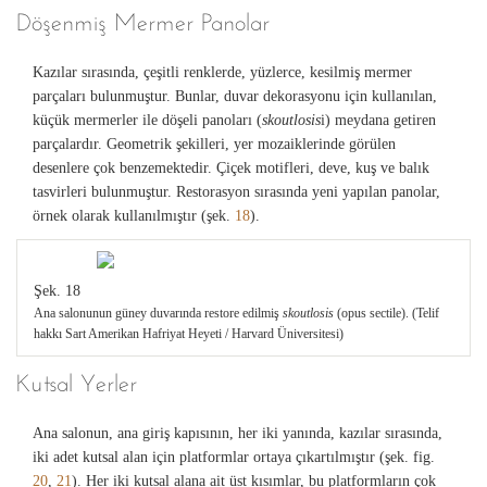
Döşenmiş Mermer Panolar
Kazılar sırasında, çeşitli renklerde, yüzlerce, kesilmiş mermer
parçaları bulunmuştur. Bunlar, duvar dekorasyonu için kullanılan,
küçük mermerler ile döşeli panoları (
skoutlosis
i) meydana getiren
parçalardır. Geometrik şekilleri, yer mozaiklerinde görülen
desenlere çok benzemektedir. Çiçek motifleri, deve, kuş ve balık
tasvirleri bulunmuştur. Restorasyon sırasında yeni yapılan panolar,
örnek olarak kullanılmıştır (şek.
18
).
Şek. 18
Ana salonunun güney duvarında restore edilmiş
skoutlosis
(opus sectile). (Telif
hakkı Sart Amerikan Hafriyat Heyeti / Harvard Üniversitesi)
Kutsal Yerler
Ana salonun, ana giriş kapısının, her iki yanında, kazılar sırasında,
iki adet kutsal alan için platformlar ortaya çıkartılmıştır (şek. fig.
20
,
21
). Her iki kutsal alana ait üst kısımlar, bu platformların çok