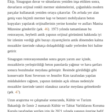
Ekip, Sinagogun duvar ve sütunlarını yeniden inşa ettikten sonra,
duvarların orijinal renkli mermer süslemelerini, çoğunlukla modern
parçalar kullanarak yeniden ortaya çıkarırlar. Ön avluda yer alan
geniş vazo biçimli mermer kap ve benzeri mobilyaların beton
kopyaları yapılarak orijinallerinin yerine konulur ve asılları Manisa
Müzesine gönderilir (şek.
46
). 1973 yılında tamamlanan bu
restorasyon, heybetli antik yapının orijinal görünümü hakkında iyi
bir izlenim verdiği gibi burayı ziyaretçilerin antik dönemden kalma
mozaikler üzerinde rahatça dolaşabildiği nadir yerlerden biri haline
getirir.
Sinagogun restorasyonundan sonra geçen yarım asır içinde,
mozaiklerin yerleştirildiği beton panolarda yağmur ve hava şartları
sonucu bozulmalar meydana gelmiştir. Resimde görüldüğü gibi
konservatör Kent Severson ve Jennifer Kim tarafından yapılan
müdahalelere rağmen, yapının üstünün açık olması nedeniyle
mozaikler üzerinde tamiri olanaksız zararlar meydana gelmektedir
(şek.
47
).
Uzun araştırma ve çalışmalar sonucunda, Kültür ve Turizm
Bakanlığı ile İzmir 2 numaralı Kültür ve Tabiat Varlıklarını Koruma
Kurulu tarafından verilen izin ile 2021 yılında yapının üzerine hafif