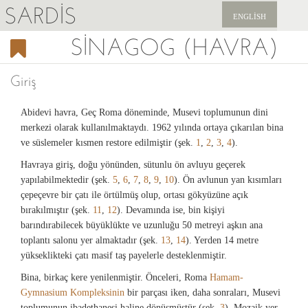
SARDIS
ENGLISH
SINAGOG (HAVRA)
KEŞFET
YAYINLAR
Giriş
HABERLER
Abidevi havra, Geç Roma döneminde, Musevi toplumunun dini
merkezi olarak kullanılmaktaydı. 1962 yılında ortaya çıkarılan bina
BIZI DESTEKLEYIN
ve süslemeler kısmen restore edilmiştir (şek.
1
,
2
,
3
,
4
).
Havraya giriş, doğu yönünden, sütunlu ön avluyu geçerek
yapılabilmektedir (şek.
5
,
6
,
7
,
8
,
9
,
10
). Ön avlunun yan kısımları
çepeçevre bir çatı ile örtülmüş olup, ortası gökyüzüne açık
bırakılmıştır (şek.
11
,
12
). Devamında ise, bin kişiyi
barındırabilecek büyüklükte ve uzunluğu 50 metreyi aşkın ana
toplantı salonu yer almaktadır (şek.
13
,
14
). Yerden 14 metre
yükseklikteki çatı masif taş payelerle desteklenmiştir.
Bina, birkaç kere yenilenmiştir. Önceleri, Roma
Hamam-
Gymnasium Kompleksinin
bir parçası iken, daha sonraları, Musevi
toplumunun ibadethanesi haline dönüşmüştür (şek.
3
). Mozaik yer