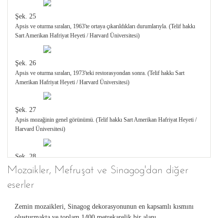
Şek. 25
Apsis ve oturma sıraları, 1963'te ortaya çıkarıldıkları durumlarıyla. (Telif hakkı
Sart Amerikan Hafriyat Heyeti / Harvard Üniversitesi)
Şek. 26
Apsis ve oturma sıraları, 1973'teki restorasyondan sonra. (Telif hakkı Sart
Amerikan Hafriyat Heyeti / Harvard Üniversitesi)
Şek. 27
Apsis mozağinin genel görünümü. (Telif hakkı Sart Amerikan Hafriyat Heyeti /
Harvard Üniversitesi)
Şek. 28
Mozaikler, Mefruşat ve Sinagog'dan diğer
Sinagog'un apsis mozağinin detayı. (Telif hakkı Sart Amerikan Hafriyat Heyeti /
Harvard Üniversitesi)
eserler
Zemin mozaikleri, Sinagog dekorasyonunun en kapsamlı kısmını
oluşturmakta ve toplam 1400 metrekarelik bir alanı