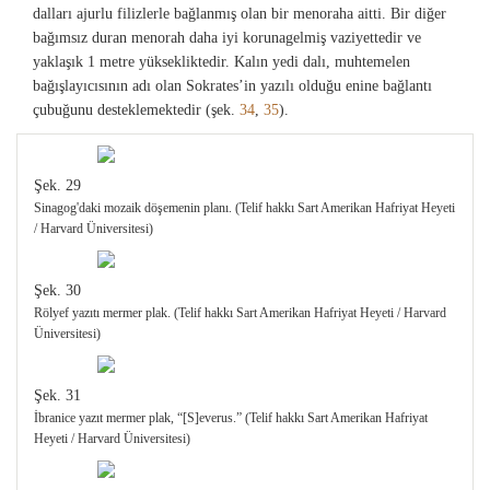
dalları ajurlu filizlerle bağlanmış olan bir menoraha aitti. Bir diğer
bağımsız duran menorah daha iyi korunagelmiş vaziyettedir ve
yaklaşık 1 metre yüksekliktedir. Kalın yedi dalı, muhtemelen
bağışlayıcısının adı olan Sokrates’in yazılı olduğu enine bağlantı
çubuğunu desteklemektedir (şek.
34
,
35
).
Şek. 29
Sinagog'daki mozaik döşemenin planı. (Telif hakkı Sart Amerikan Hafriyat Heyeti
/ Harvard Üniversitesi)
Şek. 30
Rölyef yazıtı mermer plak. (Telif hakkı Sart Amerikan Hafriyat Heyeti / Harvard
Üniversitesi)
Şek. 31
İbranice yazıt mermer plak, “[S]everus.” (Telif hakkı Sart Amerikan Hafriyat
Heyeti / Harvard Üniversitesi)