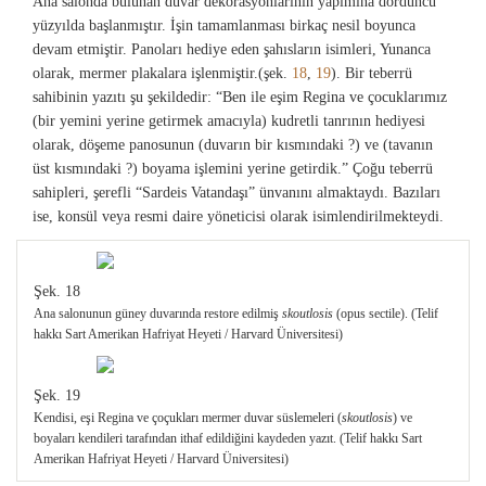
Ana salonda bulunan duvar dekorasyonlarının yapımına dördüncü
Şek. 13
yüzyılda başlanmıştır. İşin tamamlanması birkaç nesil boyunca
Sinagog'un ana salonunun görünümü. (Telif hakkı Sart Amerikan Hafriyat Heyeti
devam etmiştir. Panoları hediye eden şahısların isimleri, Yunanca
/ Harvard Üniversitesi)
olarak, mermer plakalara işlenmiştir.(şek.
18
,
19
). Bir teberrü
sahibinin yazıtı şu şekildedir: “Ben ile eşim Regina ve çocuklarımız
Şek. 14
(bir yemini yerine getirmek amacıyla) kudretli tanrının hediyesi
Ana salonun rekonstrüksiyon çizimi. (Telif hakkı Sart Amerikan Hafriyat Heyeti /
olarak, döşeme panosunun (duvarın bir kısmındaki ?) ve (tavanın
Harvard Üniversitesi)
üst kısmındaki ?) boyama işlemini yerine getirdik.” Çoğu teberrü
sahipleri, şerefli “Sardeis Vatandaşı” ünvanını almaktaydı. Bazıları
ise, konsül veya resmi daire yöneticisi olarak isimlendirilmekteydi.
Şek. 18
Ana salonunun güney duvarında restore edilmiş
skoutlosis
(opus sectile). (Telif
hakkı Sart Amerikan Hafriyat Heyeti / Harvard Üniversitesi)
Şek. 19
Kendisi, eşi Regina ve çoçukları mermer duvar süslemeleri (
skoutlosis
) ve
boyaları kendileri tarafından ithaf edildiğini kaydeden yazıt. (Telif hakkı Sart
Amerikan Hafriyat Heyeti / Harvard Üniversitesi)