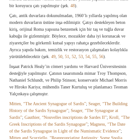
bir koruyucu çatı yapılmıştır (şek.
48
).
Çatı, antik duvarlara dokunulmadan, 1960’lı yıllarda yapılmış olan
modern duvarların üstüne inşa edilmiştir. Çatıyı destekleyen beton
kiriş, orijinal Roma yapısına benzemek için bir taş ve tuğla duvar
kabuğu ile gizlenmiştir. Böylece, mozaikler daha iyi korunacak ve
ziyaretçiler bu görkemli kutsal yapıyı rahatça gezebileceklerdir.
Ayrıca yapıda bakım, temizlik ve restorasyon çalışmaları kolaylıkla
yürütülebilecektir (şek.
49
,
50
,
51
,
52
,
53
,
54
,
55
,
56
).
İnşaat Patrick Healy’in cömert yardımı ve Harvard Üniversitesinin
desteğiyle yapılmıştır. Çatının tasarımında mimar Troy Thompson,
Nathaniel Schlundt, ve Philip Stinson; konservatör Michael Morris
ve Hiroko Kariya; mühendis Taner Kurtuluş ve planlamacı Teoman
Yalçınkaya çalışmıştır.
Mitten, “The Ancient Synagogue of Sardis”
;
Seager, “The Building
History of the Sardis Synagogue”
;
Seager, “The Synagogue at
Sardis”
;
Gauthier, “Nouvelles inscriptions de Sardes II”
;
Kroll, “The
Greek Inscriptions of the Sardis Synagogue”
;
Magness, “The Date
of the Sardis Synagogue in Light of the Numismatic Evidence”
;
Mitten and Scorziello, “Reappropriating Antiquity: Some Spolia