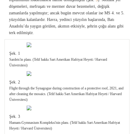
döşemeleri, mefruşatı ve mermer duvar bezemeleri, değişik
zamanlarda yapılmıştır; ancak bugün mevcut olanlar ise MS 4. ve 5.
yüzyıldan kalanlardır. Havra, yedinci yüzyılın başlarında, Batı
Anadolu’da yaygın görülen, akımın etkisiyle, şehrin çoğu alanı gibi
terk edilmiştir.
Şek. 1
Sardeis'in planı. (Telif hakkı Sart Amerikan Hafriyat Heyeti / Harvard
Üniversitesi)
Şek. 2
Flight through the Synagogue during construction of a protective roof, 2021, and
after cleaning the mosaics. (Telif hakkı Sart Amerikan Hafriyat Heyeti / Harvard
Üniversitesi)
Şek. 3
Hamam-Gymnasium Kompleksi'nin planı. (Telif hakkı Sart Amerikan Hafriyat
Heyeti / Harvard Üniversitesi)