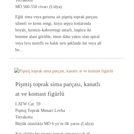
Terrakotta
MÖ 560-550 civarı (Lidya)
Eğik sima veya geisona ait pişmiş toprak parçası;
silmeli ve krem rengi, koyu sepya tonlarında
boyalı, kırmızı-kahverengi astarlı, başlıca iki
bezeme alanı görülür, tüme daha yakın olan spiral
veya lyra motifli ve balık sırtı şeklinde üst veya alt
bo...
Pişmiş toprak sima parçası, kanatlı
at ve komast figürlü
LATW Cat. 59
Pişmiş Toprak Mimari Levha
Terrakotta
Büyük olasılıkla MÖ 6.yy'ın ilk yarısı (Lidya)
Yan oluklu bir pişmiş toprak simanın sağ alt