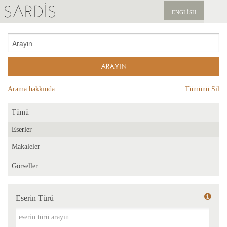
SARDIS
ENGLISH
KEŞFET
YAYINLAR
HABERLER
Arama hakkında
Tümünü Sil
BIZI DESTEKLEYIN
Tümü
Eserler
Makaleler
Görseller
Eserin Türü
Eserin Türü