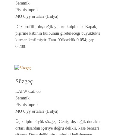
Seramik
Pişmiş toprak
MÖ 6.yy ortaları (Lidya)
Düz profilli, dışa eğik yumru kulpludur. Kapak,
pişirme kabının kulbunun girebileceği büyüklükte
kısmen kesilmiştir. Tam. Yükseklik 0.054; çap
0.200.
Süzgeç
LATW Cat. 65
Seramik
Pişmiş toprak
MÖ 6.yy ortaları (Lidya)
Üç kulplu büyük süzgeç. Geniş, dışa eğik dudaklı,
ortası dışardan içeriye doğru delikli, kase benzeri
süzgeç. Dışta deliklerin yerlerini belirlemeye