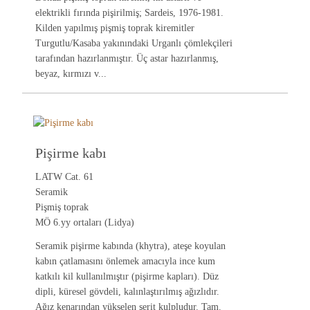
elektrikli fırında pişirilmiş; Sardeis, 1976-1981.
Kilden yapılmış pişmiş toprak kiremitler
Turgutlu/Kasaba yakınındaki Urganlı çömlekçileri
tarafından hazırlanmıştır. Üç astar hazırlanmış,
beyaz, kırmızı v...
Pişirme kabı
LATW Cat. 61
Seramik
Pişmiş toprak
MÖ 6.yy ortaları (Lidya)
Seramik pişirme kabında (khytra), ateşe koyulan
kabın çatlamasını önlemek amacıyla ince kum
katkılı kil kullanılmıştır (pişirme kapları). Düz
dipli, küresel gövdeli, kalınlaştırılmış ağızlıdır.
Ağız kenarından yükselen şerit kulpludur. Tam.