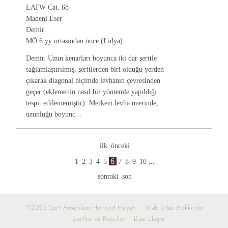
LATW Cat. 68
Madeni Eser
Demir
MÖ 6.yy ortasından önce (Lidya)
Demir. Uzun kenarları boyunca iki dar şeritle
sağlamlaştırılmış, şeritlerden biri olduğu yerden
çıkarak diagonal biçimde levhanın çevresinden
geçer (eklemenin nasıl bir yöntemle yapıldığı
tespit edilememiştir). Merkezi levha üzerinde,
uzunluğu boyunc...
ilk
önceki
6
...
1
2
3
4
5
7
8
9
10
sonraki
son
©2025 Sart Amerikan Hafriyat Heyeti
Web Sitesi Hakkında
Şartlar ve Koşullar
Bize Ulaşın