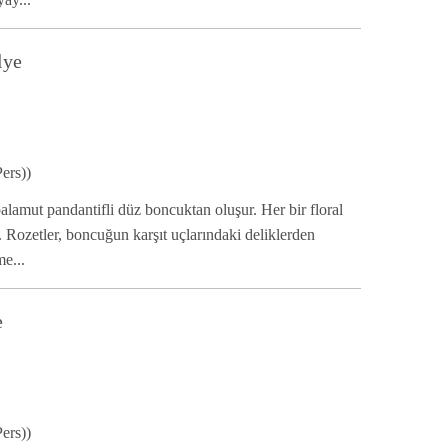
lye
ers))
alamut pandantifli düz boncuktan oluşur. Her bir floral
r. Rozetler, boncuğun karşıt uçlarındaki deliklerden
e...
e
ers))