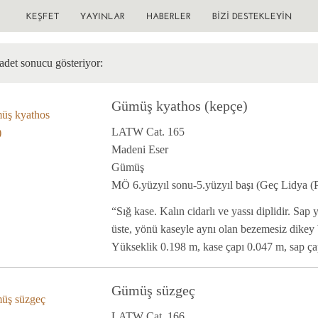
KEŞFET
YAYINLAR
HABERLER
BIZI DESTEKLEYIN
adet sonucu gösteriyor:
Gümüş kyathos (kepçe)
LATW Cat. 165
Madeni Eser
Gümüş
MÖ 6.yüzyıl sonu-5.yüzyıl başı (Geç Lidya (P
“Sığ kase. Kalın cidarlı ve yassı diplidir. Sap y
üste, yönü kaseyle aynı olan bezemesiz dikey b
Yükseklik 0.198 m, kase çapı 0.047 m, sap çap
Gümüş süzgeç
LATW Cat. 166