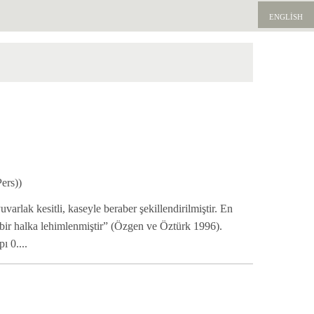
ENGLISH
ers))
uvarlak kesitli, kaseyle beraber şekillendirilmiştir. En
ir halka lehimlenmiştir” (
Özgen ve Öztürk 1996
).
ı 0....