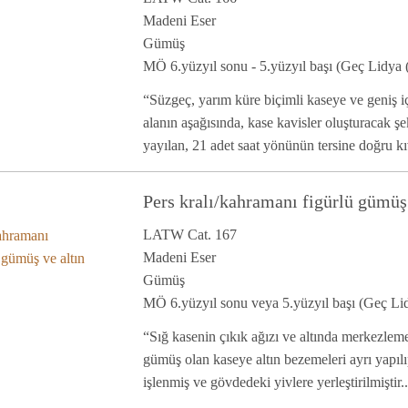
Madeni Eser
Gümüş
MÖ 6.yüzyıl sonu - 5.yüzyıl başı (Geç Lidya (
“Süzgeç, yarım küre biçimli kaseye ve geniş iç
alanın aşağısında, kase kavisler oluşturacak ş
yayılan, 21 adet saat yönünün tersine doğru kıv
Pers kralı/kahramanı figürlü gümüş 
LATW Cat. 167
Madeni Eser
Gümüş
MÖ 6.yüzyıl sonu veya 5.yüzyıl başı (Geç Lid
“Sığ kasenin çıkık ağızı ve altında merkezleme
gümüş olan kaseye altın bezemeleri ayrı yapılı
işlenmiş ve gövdedeki yivlere yerleştirilmiştir..