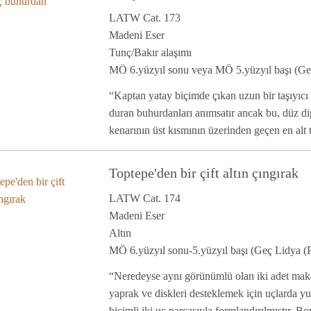
LATW Cat. 173
Madeni Eser
Tunç/Bakır alaşımı
MÖ 6.yüzyıl sonu veya MÖ 5.yüzyıl başı (Geç
“Kaptan yatay biçimde çıkan uzun bir taşıyıcı
duran buhurdanları anımsatır ancak bu, düz di
kenarının üst kısmının üzerinden geçen en alt t
Toptepe'den bir çift altın çıngırak
LATW Cat. 174
Madeni Eser
Altın
MÖ 6.yüzyıl sonu-5.yüzyıl başı (Geç Lidya (P
“Neredeyse aynı görünümlü olan iki adet makara
yaprak ve diskleri desteklemek için uçlarda yu
biçimli iki uç parçasıyla formlandırılmıştır. Bo