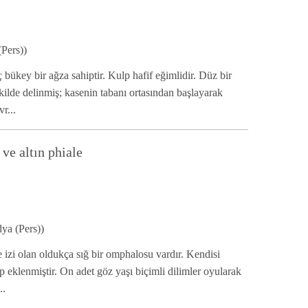
Pers))
 bükey bir ağza sahiptir. Kulp hafif eğimlidir. Düz bir
ekilde delinmiş; kasenin tabanı ortasından başlayarak
r...
ve altın phiale
ya (Pers))
 izi olan oldukça sığ bir omphalosu vardır. Kendisi
p eklenmiştir. On adet göz yaşı biçimli dilimler oyularak
..