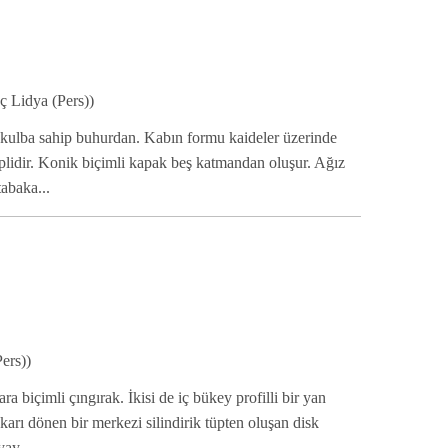
 Lidya (Pers))
 kulba sahip buhurdan. Kabın formu kaideler üzerinde
plidir. Konik biçimli kapak beş katmandan oluşur. Ağız
abaka...
ers))
 biçimli çıngırak. İkisi de iç bükey profilli bir yan
karı dönen bir merkezi silindirik tüpten oluşan disk
yay...