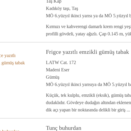
Taş Kap
Kadıköy taşı, Taş
MÖ 6.yüzyıl ikinci yarısı ya da MÖ 5.yüzyıl b
Kırmızı ve kahverengi damarlı krem rengi yeşim
profilli gövdeli, yatay ağızlı. Çap 0.145 m, yü
Frigce yazıtlı emzikli gümüş tabak
LATW Cat. 172
Madeni Eser
Gümüş
MÖ 6.yüzyıl ikinci yarısıya da MÖ 5.yüzyıl b
Küçük, tek kulplu, emzikli (eksik), gümüş tabak
dudaklıdır. Gövdeye dudağın altından eklenen 
dik açı yapan bir noktasında delikli bir giriş ...
Tunç buhurdan