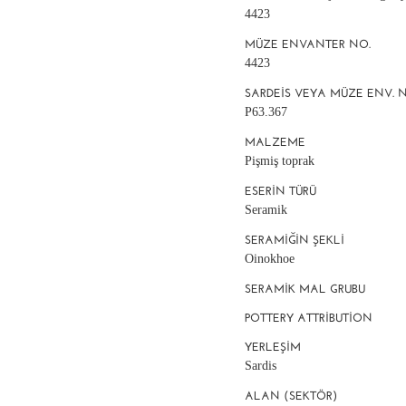
4423
MÜZE ENVANTER NO.
4423
SARDEIS VEYA MÜZE ENV. 
P63.367
MALZEME
Pişmiş toprak
ESERIN TÜRÜ
Seramik
SERAMIĞIN ŞEKLI
Oinokhoe
SERAMIK MAL GRUBU
POTTERY ATTRIBUTION
YERLEŞIM
Sardis
ALAN (SEKTÖR)