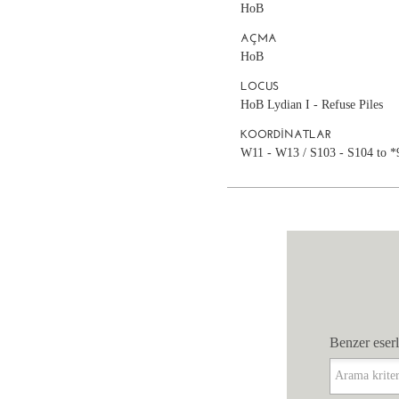
HoB
AÇMA
HoB
LOCUS
HoB Lydian I - Refuse Piles
KOORDINATLAR
W11 - W13 / S103 - S104 to *9
Benzer eserl
Benzer eserl