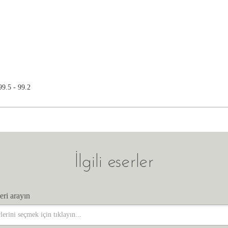
9.5 - 99.2
İlgili eserler
eri arayın
eri arayın