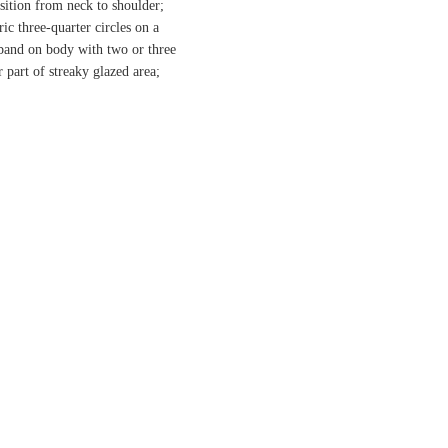
nsition from neck to shoulder;
ic three-quarter circles on a
 band on body with two or three
r part of streaky glazed area;