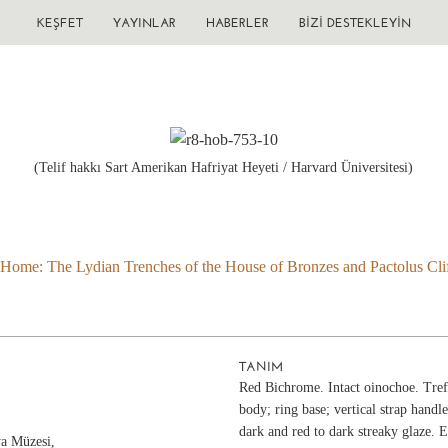
KEŞFET
YAYINLAR
HABERLER
BIZI DESTEKLEYIN
(Telif hakkı Sart Amerikan Hafriyat Heyeti / Harvard Üniversitesi)
 Home: The Lydian Trenches of the House of Bronzes and Pactolus Clif
TANIM
Red Bichrome. Intact oinochoe. Tref
body; ring base; vertical strap handl
dark and red to dark streaky glaze. E
ya Müzesi,