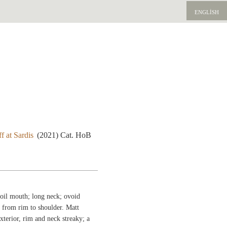
ENGLISH
f at Sardis
(2021) Cat. HoB
oil mouth; long neck; ovoid
e from rim to shoulder. Matt
xterior, rim and neck streaky; a