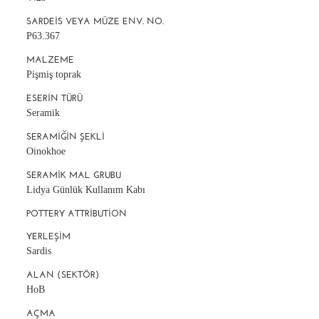
SARDEIS VEYA MÜZE ENV. NO.
P63.367
MALZEME
Pişmiş toprak
ESERIN TÜRÜ
Seramik
SERAMIĞIN ŞEKLI
Oinokhoe
SERAMIK MAL GRUBU
Lidya Günlük Kullanım Kabı
POTTERY ATTRIBUTION
YERLEŞIM
Sardis
ALAN (SEKTÖR)
HoB
AÇMA