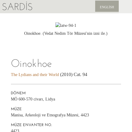
SARDIS
ENGLISH
KEŞFET
YAYINLAR
Oinokhoe. (Vedat Nedim Tör Müzesi'nin izni ile.)
HABERLER
Oinokhoe
BIZI DESTEKLEYIN
(2010) Cat. 94
The Lydians and their World
DÖNEM
MÖ 600-570 civarı, Lidya
MÜZE
Manisa, Arkeoloji ve Etnografya Müzesi, 4423
MÜZE ENVANTER NO.
4423