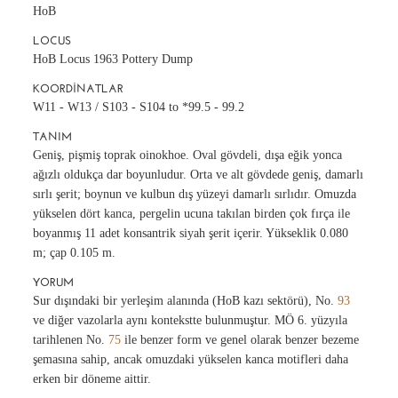
HoB
LOCUS
HoB Locus 1963 Pottery Dump
KOORDINATLAR
W11 - W13 / S103 - S104 to *99.5 - 99.2
TANIM
Geniş, pişmiş toprak oinokhoe. Oval gövdeli, dışa eğik yonca
ağızlı oldukça dar boyunludur. Orta ve alt gövdede geniş, damarlı
sırlı şerit; boynun ve kulbun dış yüzeyi damarlı sırlıdır. Omuzda
yükselen dört kanca, pergelin ucuna takılan birden çok fırça ile
boyanmış 11 adet konsantrik siyah şerit içerir. Yükseklik 0.080
m; çap 0.105 m.
YORUM
Sur dışındaki bir yerleşim alanında (HoB kazı sektörü), No.
93
ve diğer vazolarla aynı kontekstte bulunmuştur. MÖ 6. yüzyıla
tarihlenen No.
75
ile benzer form ve genel olarak benzer bezeme
şemasına sahip, ancak omuzdaki yükselen kanca motifleri daha
erken bir döneme aittir.