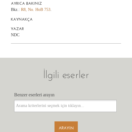
AYRICA BAKINIZ
Bkz.:
R8, No. HoB 753
.
KAYNAKÇA
YAZAR
NDC
İlgili eserler
Benzer eserleri arayın
Benzer eserleri arayın
ARAYIN