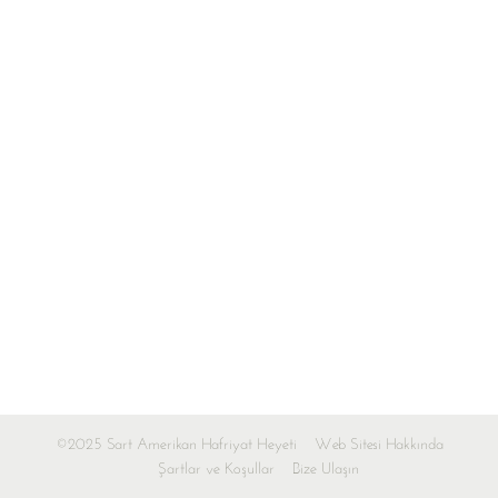
©2025 Sart Amerikan Hafriyat Heyeti
Web Sitesi Hakkında
Şartlar ve Koşullar
Bize Ulaşın