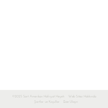
©2025 Sart Amerikan Hafriyat Heyeti
Web Sitesi Hakkında
Şartlar ve Koşullar
Bize Ulaşın