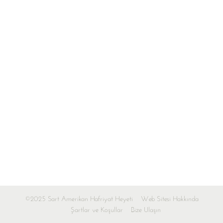
©2025 Sart Amerikan Hafriyat Heyeti
Web Sitesi Hakkında
Şartlar ve Koşullar
Bize Ulaşın