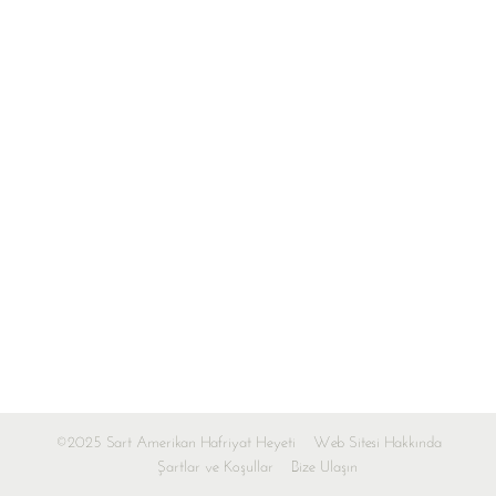
©2025 Sart Amerikan Hafriyat Heyeti
Web Sitesi Hakkında
Şartlar ve Koşullar
Bize Ulaşın