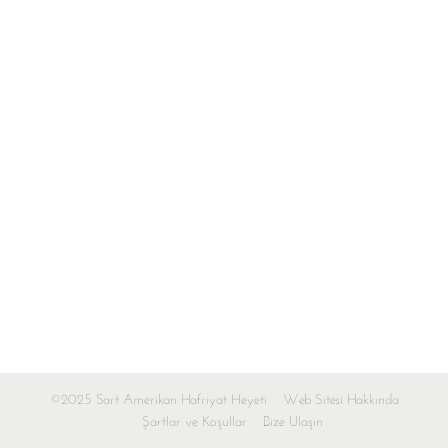
©2025 Sart Amerikan Hafriyat Heyeti
Web Sitesi Hakkında
Şartlar ve Koşullar
Bize Ulaşın