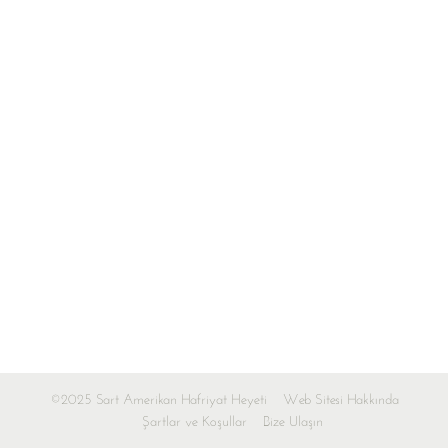
©2025 Sart Amerikan Hafriyat Heyeti
Web Sitesi Hakkında
Şartlar ve Koşullar
Bize Ulaşın