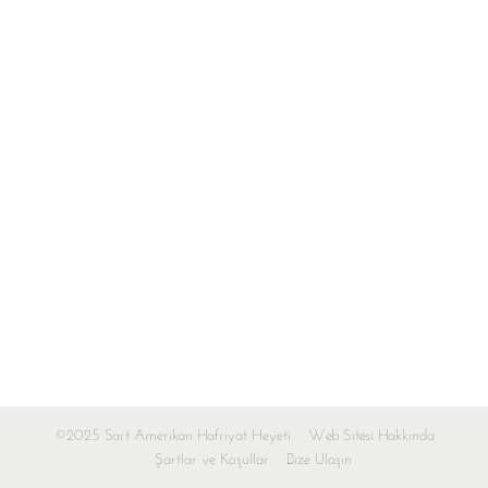
©2025 Sart Amerikan Hafriyat Heyeti
Web Sitesi Hakkında
Şartlar ve Koşullar
Bize Ulaşın