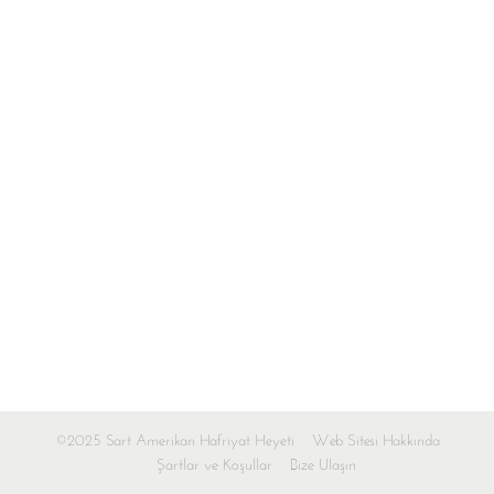
©2025 Sart Amerikan Hafriyat Heyeti
Web Sitesi Hakkında
Şartlar ve Koşullar
Bize Ulaşın