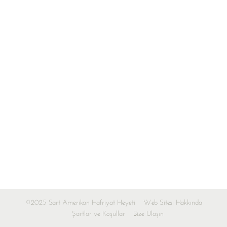
©2025 Sart Amerikan Hafriyat Heyeti
Web Sitesi Hakkında
Şartlar ve Koşullar
Bize Ulaşın