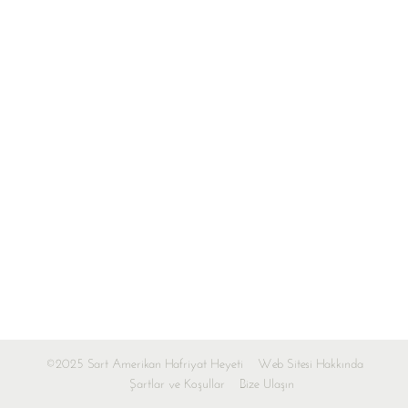
©2025 Sart Amerikan Hafriyat Heyeti
Web Sitesi Hakkında
Şartlar ve Koşullar
Bize Ulaşın