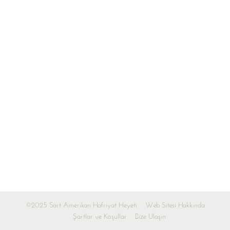
©2025 Sart Amerikan Hafriyat Heyeti
Web Sitesi Hakkında
Şartlar ve Koşullar
Bize Ulaşın