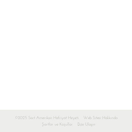
©2025 Sart Amerikan Hafriyat Heyeti
Web Sitesi Hakkında
Şartlar ve Koşullar
Bize Ulaşın