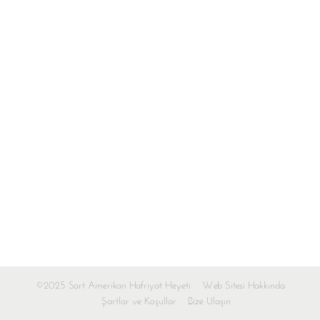
©2025 Sart Amerikan Hafriyat Heyeti
Web Sitesi Hakkında
Şartlar ve Koşullar
Bize Ulaşın