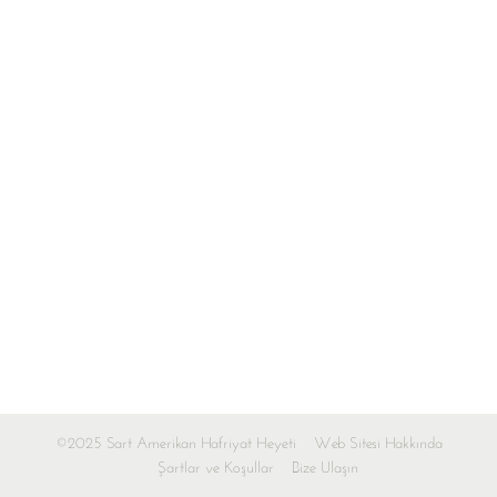
©2025 Sart Amerikan Hafriyat Heyeti
Web Sitesi Hakkında
Şartlar ve Koşullar
Bize Ulaşın