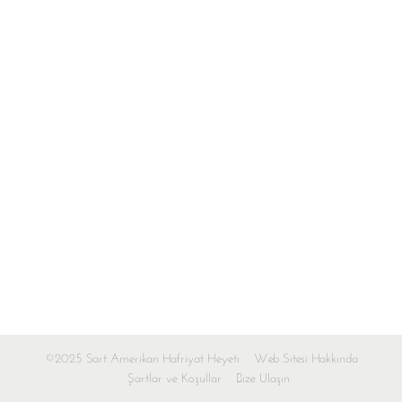
©2025 Sart Amerikan Hafriyat Heyeti
Web Sitesi Hakkında
Şartlar ve Koşullar
Bize Ulaşın