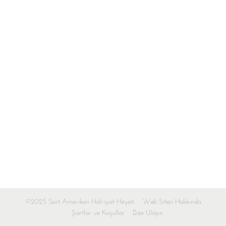
©2025 Sart Amerikan Hafriyat Heyeti
Web Sitesi Hakkında
Şartlar ve Koşullar
Bize Ulaşın