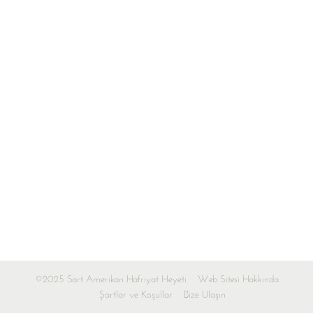
©2025 Sart Amerikan Hafriyat Heyeti
Web Sitesi Hakkında
Şartlar ve Koşullar
Bize Ulaşın