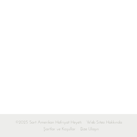
©2025 Sart Amerikan Hafriyat Heyeti
Web Sitesi Hakkında
Şartlar ve Koşullar
Bize Ulaşın