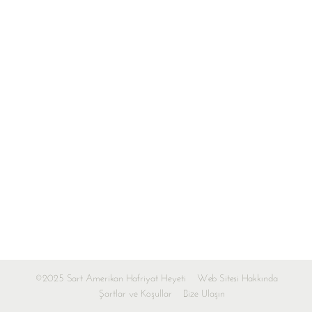
©2025 Sart Amerikan Hafriyat Heyeti
Web Sitesi Hakkında
Şartlar ve Koşullar
Bize Ulaşın