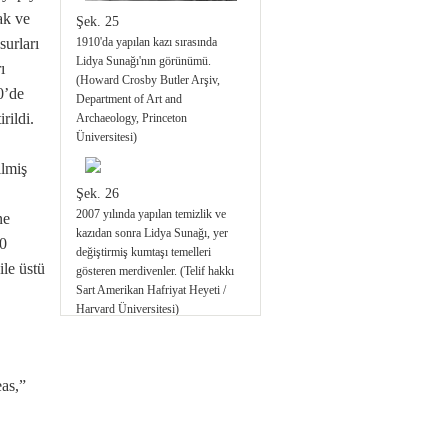
ak ve
Şek. 25
Şek. 10
1910'da yapılan kazı sırasında
surları
2003 yılında Tapınağın kuzey
Lidya Sunağı'nın görünümü.
duvarı, siyanobakteri ve likenleri
ı
(Howard Crosby Butler Arşiv,
gösteriliyor. (Telif hakkı Sart
0’de
Department of Art and
Amerikan Hafriyat Heyeti /
rildi.
Archaeology, Princeton
Harvard Üniversitesi)
Üniversitesi)
ilmiş
Şek. 11
Şek. 26
Michael Morris ve Hiroko Kariya,
2007 yılında yapılan temizlik ve
Artemis kutsal alanındaki Q
ne
kazıdan sonra Lidya Sunağı, yer
Binasının duvarında Preventionol
0
değiştirmiş kumtaşı temelleri
kullanarak yeni mermer temizleme
ile üstü
gösteren merdivenler. (Telif hakkı
yöntemini test ediyor. (Telif hakkı
Sart Amerikan Hafriyat Heyeti /
Sart Amerikan Hafriyat Heyeti /
Harvard Üniversitesi)
Harvard Üniversitesi)
Şek. 27
Şek. 12
as,”
2006 yılındaki Lidya Sunağı, erken
Artemis tapınağının kuzey duvarı,
yapı LA1'den kaldırılılan blokların
bir asırlık liken ve siyanobakteriler
boşluğu gösteriliyor. (Telif hakkı
yüzünden renk değiştirmiş, Hiroko
Sart Amerikan Hafriyat Heyeti /
Kariya, Preventionol kullanarak