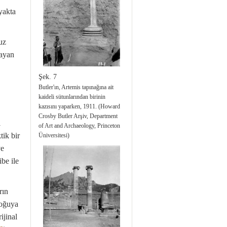
bir Roma evinin üzerindeki
yakta
koruyucu çatı. (Telif hakkı Sart
Amerikan Hafriyat Heyeti /
Harvard Üniversitesi)
uz
layan
Şek. 7
Butler'ın, Artemis tapınağına ait
kaideli sütunlarından birinin
kazısını yaparken, 1911. (Howard
Crosby Butler Arşiv, Department
i
of Art and Archaeology, Princeton
tik bir
Üniversitesi)
ve
be ile
rın
doğuya
ijinal