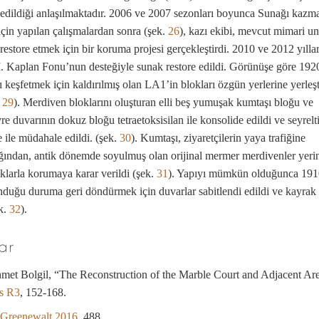
edildiği anlaşılmaktadır. 2006 ve 2007 sezonları boyunca Sunağı kazm
çin yapılan çalışmalardan sonra (şek.
26
), kazı ekibi, mevcut mimari un
estore etmek için bir koruma projesi gerçekleştirdi. 2010 ve 2012 yıllar
. Kaplan Fonu’nun desteğiyle sunak restore edildi. Görünüşe göre 192
ı keşfetmek için kaldırılmış olan LA1’in blokları özgün yerlerine yerleşti
,
29
). Merdiven bloklarını oluşturan elli beş yumuşak kumtaşı bloğu ve
e duvarının dokuz bloğu tetraetoksisilan ile konsolide edildi ve seyrelt
e ile müdahale edildi. (şek.
30
). Kumtaşı, ziyaretçilerin yaya trafiğine
ından, antik dönemde soyulmuş olan orijinal mermer merdivenler yeri
oklarla korumaya karar verildi (şek.
31
). Yapıyı mümkün olduğunca 191
nduğu duruma geri döndürmek için duvarlar sabitlendi edildi ve kayrak 
ek.
32
).
ar
et Bolgil, “The Reconstruction of the Marble Court and Adjacent Are
is R3
, 152-168.
 Greenewalt 2016
, 488.