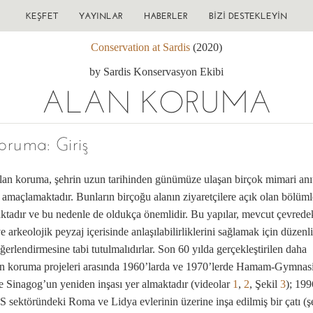
KEŞFET
YAYINLAR
HABERLER
BIZI DESTEKLEYIN
Conservation at Sardis
(2020)
by Sardis Konservasyon Ekibi
ALAN KORUMA
oruma: Giriş
alan koruma, şehrin uzun tarihinden günümüze ulaşan birçok mimari anı
amaçlamaktadır. Bunların birçoğu alanın ziyaretçilere açık olan bölüml
tadır ve bu nedenle de oldukça önemlidir. Bu yapılar, mevcut çevrede
ve arkeolojik peyzaj içerisinde anlaşılabilirliklerini sağlamak için düzen
erlendirmesine tabi tutulmalıdırlar. Son 60 yılda gerçekleştirilen daha
an koruma projeleri arasında 1960’larda ve 1970’lerde Hamam-Gymna
 Sinagog’un yeniden inşası yer almaktadır (videolar
1
,
2
, Şekil
3
); 199
 sektöründeki Roma ve Lidya evlerinin üzerine inşa edilmiş bir çatı (