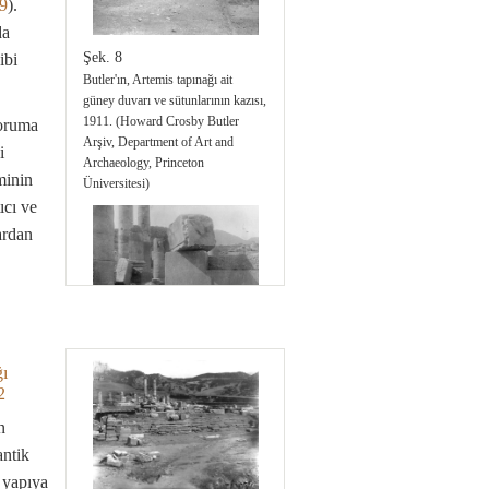
9
).
da
Şek. 8
ibi
Butler'ın, Artemis tapınağı ait
güney duvarı ve sütunlarının kazısı,
1911. (Howard Crosby Butler
koruma
Arşiv, Department of Art and
i
Archaeology, Princeton
minin
Üniversitesi)
ıcı ve
ardan
Şek. 9
Tapınağın kuzey duvarı ve
ı
kuzeydoğu antesi, 1911. (Howard
2
Crosby Butler Arşiv, Department
n
of Art and Archaeology, Princeton
antik
Üniversitesi)
 yapıya