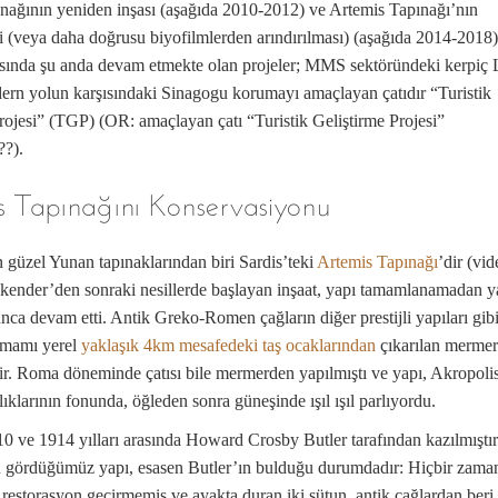
unağının yeniden inşası (aşağıda 2010-2012) ve Artemis Tapınağı’nın
 (veya daha doğrusu biyofilmlerden arındırılması) (aşağıda 2014-2018)
asında şu anda devam etmekte olan projeler; MMS sektöründeki kerpiç 
rn yolun karşısındaki Sinagogu korumayı amaçlayan çatıdır “Turistik
rojesi” (TGP) (OR: amaçlayan çatı “Turistik Geliştirme Projesi”
??).
s Tapınağını Konservasiyonu
güzel Yunan tapınaklarından biri Sardis’teki
Artemis Tapınağı
’dir (vid
skender’den sonraki nesillerde başlayan inşaat, yapı tamamlanamadan y
nca devam etti. Antik Greko-Romen çağların diğer prestijli yapıları gibi
amamı yerel
yaklaşık 4km mesafedeki taş ocaklarından
çıkarılan mermer
tir. Roma döneminde çatısı bile mermerden yapılmıştı ve yapı, Akropolis
lıklarının fonunda, öğleden sonra güneşinde ışıl ışıl parlıyordu.
0 ve 1914 yılları arasında Howard Crosby Butler tarafından kazılmıştır
 gördüğümüz yapı, esasen Butler’ın bulduğu durumdadır: Hiçbir zama
 restorasyon geçirmemiş ve ayakta duran iki sütun, antik çağlardan beri