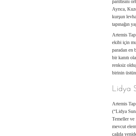
parıltısını o
Ayrıca, Kuzey
kurşun levhal
tapınağın yap
Artemis Tapı
ekibi için m
paradan en b
bir kanıtı ol
renksiz oldu
birinin üstü
Lidya 
Artemis Tapı
(“Lidya Suna
Temeller ve 
mevcut eleman
çağda yenide