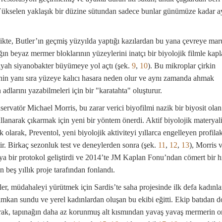
Yükselen yaklaşık bir düzine sütundan sadece bunlar günümüze kadar a
.
ikte, Butler’ın geçmiş yüzyılda yaptığı kazılardan bu yana çevreye mar
ğın beyaz mermer bloklarının yüzeylerini inatçı bir biyolojik filmle kap
iyah siyanobakter büyümeye yol açtı (şek.
9
,
10
). Bu mikroplar çirkin
in yanı sıra yüzeye kalıcı hasara neden olur ve aynı zamanda ahmak
n adlarını yazabilmeleri için bir "karatahta" oluşturur.
ervatör Michael Morris, bu zarar verici biyofilmi nazik bir biyosit olan
llanarak çıkarmak için yeni bir yöntem önerdi. Aktif biyolojik materyal
olarak, Preventol, yeni biyolojik aktiviteyi yıllarca engelleyen profilak
tir. Birkaç sezonluk test ve deneylerden sonra (şek.
11
,
12
,
13
), Morris 
a bir protokol geliştirdi ve 2014’te JM Kaplan Fonu’ndan cömert bir hi
n beş yıllık proje tarafından fonlandı.
er, müdahaleyi yürütmek için Sardis’te saha projesinde ilk defa kadınla
imkan sundu ve yerel kadınlardan oluşan bu ekibi eğitti. Ekip batıdan 
rak, tapınağın daha az korunmuş alt kısmından yavaş yavaş mermerin or