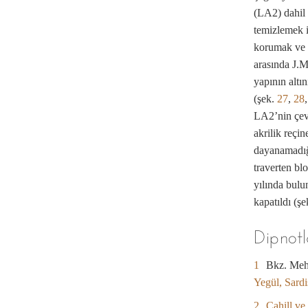
(LA2) dahil 
temizlemek i
korumak ve r
arasında J.M
yapının altın
(şek.
27
,
28
LA2’nin çevr
akrilik reçin
dayanamadığ
traverten bl
yılında bulu
kapatıldı (ş
Dipnotl
1
Bkz. Mehm
Yegül, Sard
2
Cahill ve