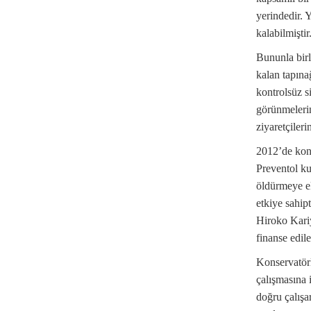
yerindedir. 
kalabilmiştir
Bununla birl
kalan tapına
kontrolsüz s
görünmelerin
ziyaretçileri
2012’de kons
Preventol ku
öldürmeye ek 
etkiye sahip
Hiroko Kariy
finanse edile
Konservatörl
çalışmasına 
doğru çalışa