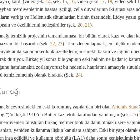
rtaya çıkardı (video şek.
14
, şek.
15
,
16
, video şekil
17
,
18
, video şekil
1
batı merdivenlerinin hassas işçiliği, cella duvarlarının iki sırası arasın
arın varlığı ve Hellenistik sütunlardan birinin üzerindeki Lidya yazıtı g
ısını ve özelliklerini netleştirdiler (şek.
20
,
21
).
nağı temizlik projesinin tamamlanması, bir bütün olarak kazı ve alan 
uazzam bir başarıdır (şek.
22
,
23
). Temizlenen tapınak, en küçük maden
üyük anıta kadar arkeolojik özellikler için sürekli bakım ve ilginin öne
arak duruyor. Birkaç yıl sonra bile yapının eski halinin ne kadar iç karart
ğunu hatırlamakta zorlanıyoruz; bu nedenle, hatırlatma amacıyla sütunl
nü temizlenmemiş olarak bıraktık (Şek.
24
).
Sunağı
nağı çevresindeki en eski korunmuş yapılardan biri olan
Artemis Sunağ
ğı”)’ın keşfi 1910’da Butler kazı ekibi tarafından yapılmıştır (şek.
25
).
merdivenleri oluşturan birkaç mermer blok da dahil olmak üzere yapını
ları, yeniden kullanıma ilişkin kanıtlara sahiptir. Eski bir yapı olarak 
n inşa edildiği ve kullanım gördüğü (LA1) daha sonra genişletilmiş bir