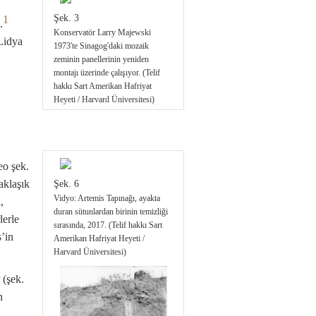
Şek. 3
1
.
Konservatör Larry Majewski
Lidya
1973'te Sinagog'daki mozaik
zeminin panellerinin yeniden
montajı üzerinde çalışıyor. (Telif
hakkı Sart Amerikan Hafriyat
Heyeti / Harvard Üniversitesi)
Şek. 4
MMS sektöründeki Roma ve Lidya
eo şek.
evlerini koruyan yeni inşa edilmiş
polikarbonat ve çelik çatı (“Turistik
aklaşık
Şek. 6
Geliştirme Projesi”). (Telif hakkı
Vidyo: Artemis Tapınağı, ayakta
,
Sart Amerikan Hafriyat Heyeti /
duran sütunlardan birinin temizliği
lerle
Harvard Üniversitesi)
sırasında, 2017. (Telif hakkı Sart
’in
Amerikan Hafriyat Heyeti /
Harvard Üniversitesi)
Şek. 5
2002 yılında yeni bir Roma
 (şek.
seviyesinin restorasyonundan
n
sonra, kerpiç duvarlı bir Lidya
evinin üzerini örten duvar boyalı