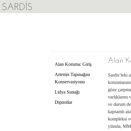
SARDIS
Alan K
Alan Koruma: Giriş
Artemis Tapınağını
Sardis’teki 
Konservasiyonu
korunmasını 
göze çarpmak
Lidya Sunağı
varlıklarını 
Dipnotlar
ve durum değ
kapsamlı al
kompleksi ve
yılında, MMS