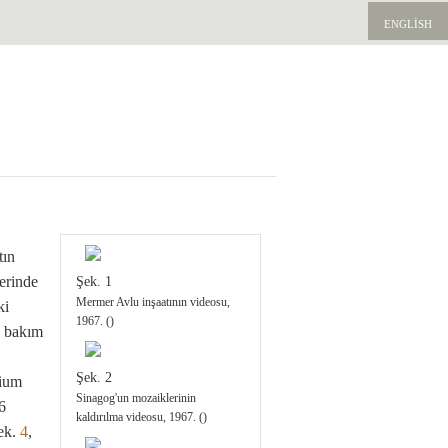
ENGLISH
tın
erinde
Şek. 1
Mermer Avlu inşaatının videosu,
ki
1967. ()
li bakım
Şek. 2
sium
Sinagog'un mozaiklerinin
6
kaldırılma videosu, 1967. ()
şek.
4
,