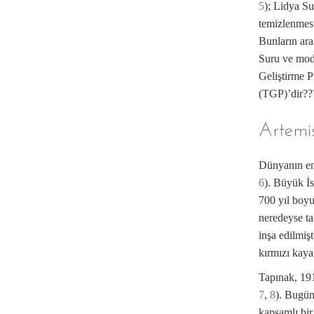
5
); Lidya S
temizlenmesi
Bunların ar
Suru ve mode
Geliştirme P
(TGP)’dir??
Artemi
Dünyanın en 
6
). Büyük İ
700 yıl boyu
neredeyse t
inşa edilmiş
kırmızı kaya
Tapınak, 191
7
,
8
). Bugün
kapsamlı bir