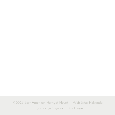
©2025 Sart Amerikan Hafriyat Heyeti
Web Sitesi Hakkında
Şartlar ve Koşullar
Bize Ulaşın