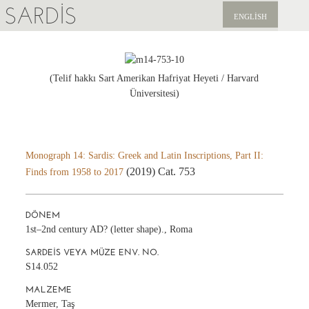
SARDIS
ENGLISH
KEŞFET
YAYINLAR
(Telif hakkı Sart Amerikan Hafriyat Heyeti / Harvard
Üniversitesi)
HABERLER
BIZI DESTEKLEYIN
Monograph 14: Sardis: Greek and Latin Inscriptions, Part II:
(2019) Cat. 753
Finds from 1958 to 2017
DÖNEM
1st–2nd century AD? (letter shape)., Roma
SARDEIS VEYA MÜZE ENV. NO.
S14.052
MALZEME
Mermer, Taş