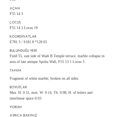
AÇMA
F55 14.3
LOCUS
F55 14.3 Locus 19
KOORDINATLAR
E781.5 / S181.8 *128.65
BULUNDUĞU YERI
Field 55, east side of Wadi B Temple terrace, marble collapse in
area of late antique Spolia Wall, F55 13.1 Locus 3.
TANIM
Fragment of white marble; broken on all sides.
BOYUTLAR
Max. H. 0.11, max. W. 0.14, Th. 0.08, H. of letters and
interlinear space 0.03.
YORUM
AYRICA BAKINIZ