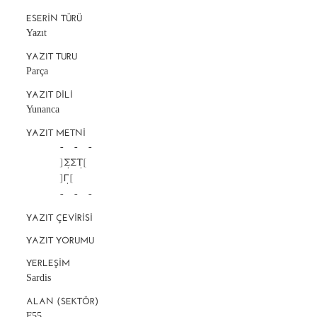
ESERIN TÜRÜ
Yazıt
YAZIT TURU
Parça
YAZIT DILI
Yunanca
YAZIT METNI
		-     -     -

		]Σ̣ΣΤ̣[

		]Γ̣[

		-     -     -
YAZIT ÇEVIRISI
YAZIT YORUMU
YERLEŞIM
Sardis
ALAN (SEKTÖR)
F55